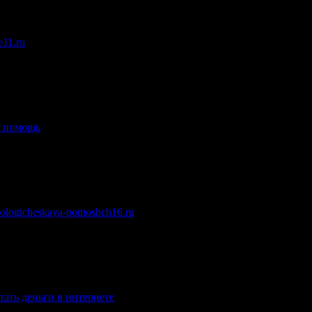
e11.ru
.
я помощь
.
kologicheskaya-pomoshch16.ru
.
тать деньги в интернете
.