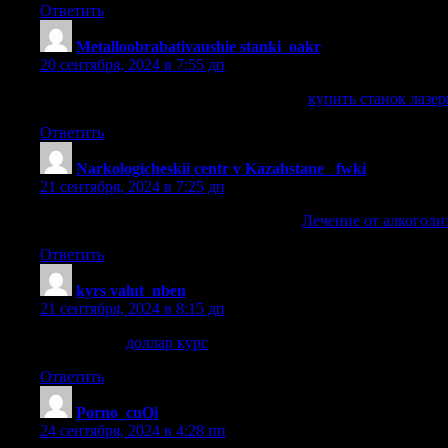
Ответить
Metalloobrabativaushie stanki_oakr
:
20 сентября, 2024 в 7:55 дп
купить станок лазерной резки металла
купить станок лазер
Ответить
Narkologicheskii centr v Kazahstane _fwki
:
21 сентября, 2024 в 7:25 дп
Лечение от алкоголизма в Казахстане
Лечение от алкоголи
Ответить
kyrs valut_nben
:
21 сентября, 2024 в 8:15 дп
доллар курс
доллар курс
.
Ответить
Porno_cuOi
:
24 сентября, 2024 в 4:28 пп