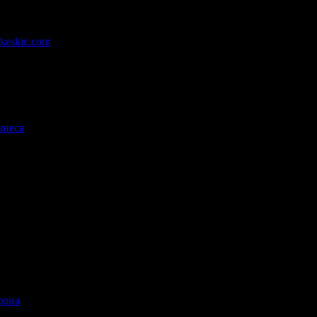
akeskic.com
.
знеса
.
.
фона
.