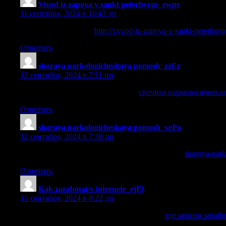
Vivod iz zapoya v sankt peterbyrge_ewpr
:
11 сентября, 2024 в 11:43 дп
вывод из запоя цены
http://vyvod-iz-zapoya-v-sankt-peterburg
Ответить
skoraya narkologicheskaya pomosh_zzEr
:
12 сентября, 2024 в 7:11 пп
срочная наркологическая помощь
срочная наркологическа
Ответить
skoraya narkologicheskaya pomosh_yePa
:
12 сентября, 2024 в 7:38 пп
неотложная наркологическая помощь в москве
skoraya-nar
Ответить
Kak zarabotat v internete_ejEi
:
13 сентября, 2024 в 8:22 дп
где можно заработать деньги в интернете
где можно зарабо