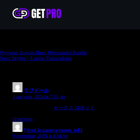
Adventure Starts Bundle
Навигация
Previous:
Zero-to-Hero Mercenaries Bundle
Next:
Mythic+ Legion Timewalking
по
записям
715 thoughts on “
Adventure Starts Bundle
”
ラブドール
:
1 августа, 2024 в 7:12 дп
however vicariously,
セックス ロボット
experience substantial 
Ответить
Vivod iz zapoya rostov_tsEl
:
9 сентября, 2024 в 4:34 пп