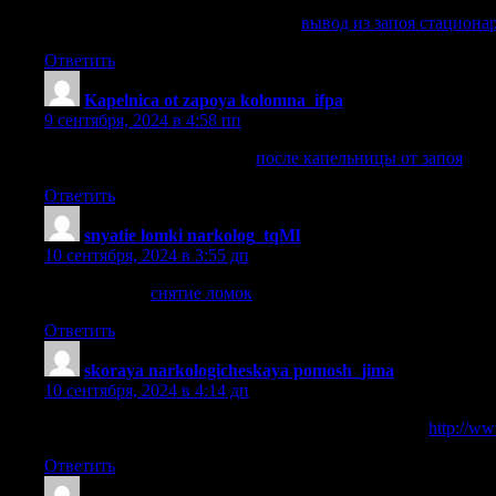
вывод из запоя стационар ростов
вывод из запоя стациона
Ответить
Kapelnica ot zapoya kolomna_ifpa
:
9 сентября, 2024 в 4:58 пп
после капельницы от запоя
после капельницы от запоя
.
Ответить
snyatie lomki narkolog_tqMl
:
10 сентября, 2024 в 3:55 дп
снятие ломок
снятие ломок
.
Ответить
skoraya narkologicheskaya pomosh_jima
:
10 сентября, 2024 в 4:14 дп
скорая наркологическая помощь на дому в москве
http://w
Ответить