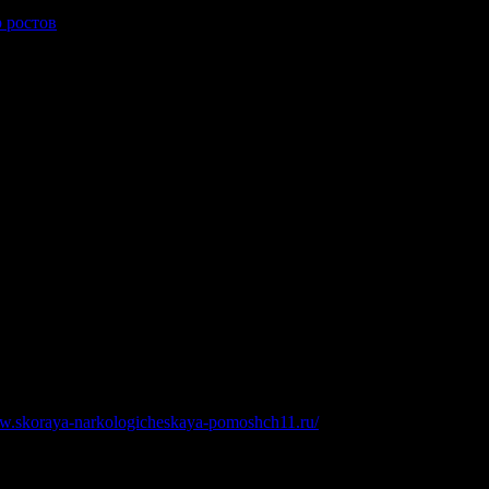
р ростов
.
ww.skoraya-narkologicheskaya-pomoshch11.ru/
.