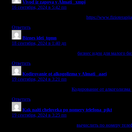
Vivod iz zapoya v Almati _xmpi
:
16 сентября, 2024 в 5:42 пп
Вывести из запоя на дому в Алматы
https://www.fizioterapij
Ответить
Biznes idei_tqmn
:
18 сентября, 2024 в 1:40 дп
бизнес идеи для малого бизнеса
бизнес идеи для малого би
Ответить
Kodirovanie ot alkogolizma v Almati _aaei
:
19 сентября, 2024 в 3:21 пп
Кодирование от алкоголизма
Кодирование от алкоголизма
Ответить
Kak naiti cheloveka po nomery telefona_pjkt
:
19 сентября, 2024 в 3:25 пп
вычислить по номеру телефона
вычислить по номеру теле