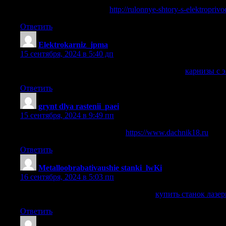
рулонные шторы на окна
http://rulonnye-shtory-s-elektropriv
Ответить
Elektrokarniz_jpma
:
15 сентября, 2024 в 5:40 дп
карнизы с электроприводом и дистанционным
карнизы с 
Ответить
grynt dlya rastenii_paei
:
15 сентября, 2024 в 9:49 пп
грунт для цветущих растений
https://www.dachnik18.ru
.
Ответить
Metalloobrabativaushie stanki_lwKi
:
16 сентября, 2024 в 5:03 пп
купить станок лазерной резки металла
купить станок лазер
Ответить