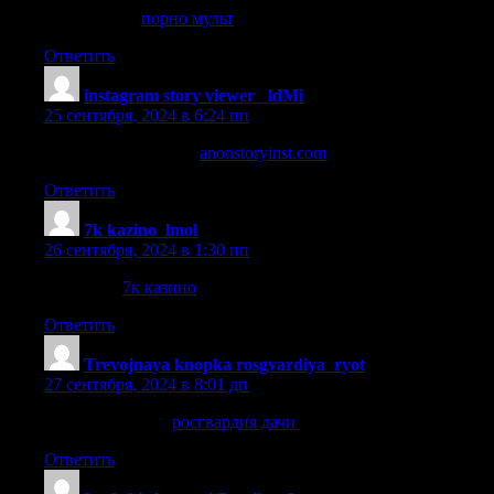
порно мульт
порно мульт
.
Ответить
instagram story viewer _ldMi
:
25 сентября, 2024 в 6:24 пп
save instagram stories
anonstoryinst.com
.
Ответить
7k kazino_lmol
:
26 сентября, 2024 в 1:30 пп
7к казино
7к казино
.
Ответить
Trevojnaya knopka rosgvardiya_ryot
:
27 сентября, 2024 в 8:01 дп
росгвардия дачи
росгвардия дачи
.
Ответить