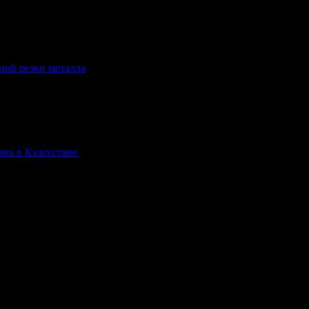
ной резки металла
.
зма в Казахстане
.