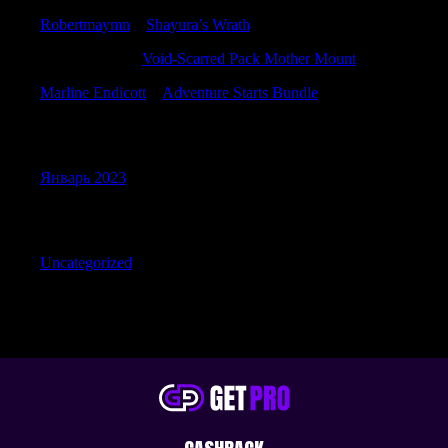
Robertmaymn
к
Shayura’s Wrath
HershelJeOre
к
Void-Scarred Pack Mother Mount
Marline Endicott
к
Adventure Starts Bundle
Archives
Январь 2023
Categories
Uncategorized