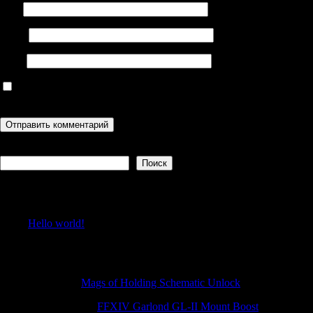
Имя
Email
Сайт
Сохранить моё имя, email и адрес сайта в этом браузере для
последующих моих комментариев.
Поиск
Поиск
Recent Posts
Hello world!
Recent Comments
Josephlof
к
Mags of Holding Schematic Unlock
HenryNeunk
к
FFXIV Garlond GL-II Mount Boost