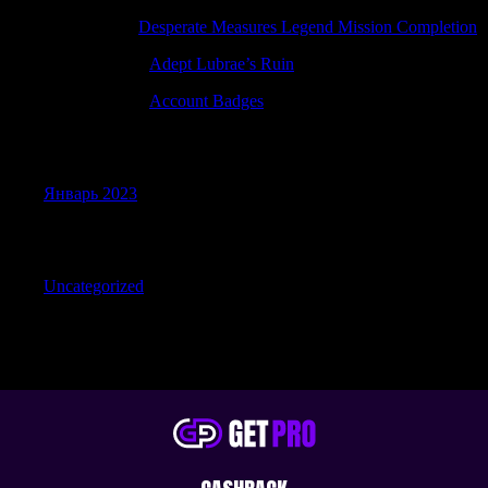
DavidNow
к
Desperate Measures Legend Mission Completion
TimothyTam
к
Adept Lubrae’s Ruin
TimothyTam
к
Account Badges
Archives
Январь 2023
Categories
Uncategorized