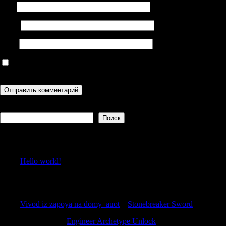
Имя
Email
Сайт
Сохранить моё имя, email и адрес сайта в этом браузере для
последующих моих комментариев.
Поиск
Поиск
Recent Posts
Hello world!
Recent Comments
Vivod iz zapoya na domy_auot
к
Stonebreaker Sword
WilliamKah
к
Engineer Archetype Unlock