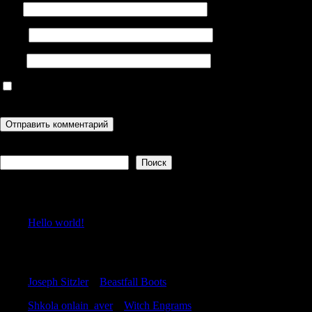
Имя
Email
Сайт
Сохранить моё имя, email и адрес сайта в этом браузере для
последующих моих комментариев.
Поиск
Поиск
Recent Posts
Hello world!
Recent Comments
Joseph Sitzler
к
Beastfall Boots
Shkola onlain_aver
к
Witch Engrams