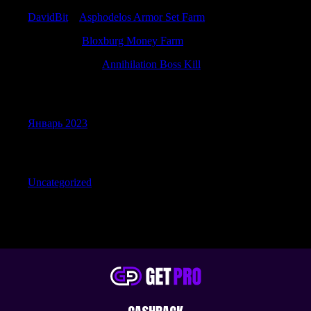
DavidBit
к
Asphodelos Armor Set Farm
Jamesfam
к
Bloxburg Money Farm
Anthonydiova
к
Annihilation Boss Kill
Archives
Январь 2023
Categories
Uncategorized