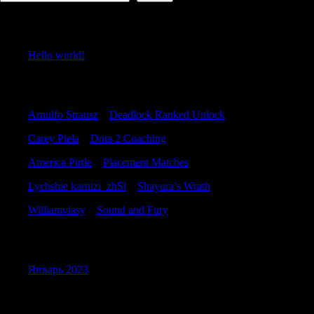
Recent Posts
Hello world!
Recent Comments
Arnulfo Strausz
к
Deadlock Ranked Unlock
Carey Piela
к
Dota 2 Coaching
America Pirtle
к
Placement Matches
Lychshie karnizi_zhSl
к
Shayura’s Wrath
Williamviasy
к
Sound and Fury
Archives
Январь 2023
Categories