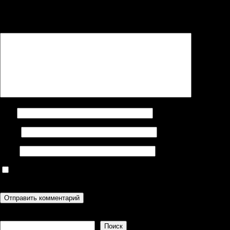
Ваш адрес email не будет опубликован.
Обязательные поля
помечены
*
Комментарий
*
Имя
Email
Сайт
Сохранить моё имя, email и адрес сайта в этом браузере для
последующих моих комментариев.
Поиск
Поиск