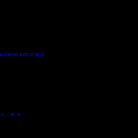
ало. Все игры доступны без блокировок. Каждый спин приносит
.me/s/onewincasinotoday
сь собраны лучшие азартные игры. Каждый спин приносит шанс н
ino зеркало