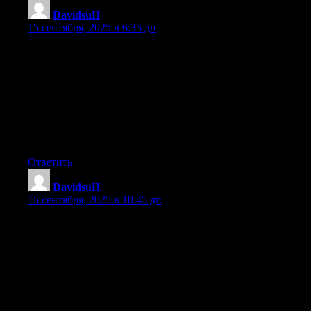
DavidsuH
:
15 сентября, 2025 в 6:35 дп
Доброго!
Долго обмозговывал как поднять сайт и свои проекты и нарас
топовых ребят, именно они разработали недорогой и глав
Автоматизация создания ссылок с Xrumer помогает поддер
ссылки становится очевидным через базы. Линкбилдинг по
seo fast ru, руководители seo, линкбилдинг форум
Улучшение DR через Xrumer, поисковая оптимизация сайта
!!Удачи и роста в топах!!
Ответить
DavidsuH
:
15 сентября, 2025 в 10:45 дп
Доброго!
Долго не спал и думал как поднять сайт и свои проекты и н
отличных ребят, именно они разработали недорогой и гл
Что такое линкбилдинг узнают новички. Линкбилдинг SEO 
простыми словами объясняет процесс. Линкбилдинг это 
seo продвижение сайта в yandex, бесплатные программы д
Форумный постинг для новичков, сео специалист стоимос
!!Удачи и роста в топах!!