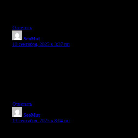
повышения SEO-позиции.
раскрутка сайтов компания, продвижение сайта поисковое
линкбилдинг купить, best seo sites, поведенческое продви
!!Удачи и роста в топах!!
Ответить
SeoMut
:
10 сентября, 2025 в 3:37 пп
Добрый день!
Долго не мог уяснить как поднять сайт и свои проекты и 
отличных ребят, именно они разработали недорогой и гл
Программное обеспечение для постинга ускоряет создани
массы упрощает работу специалистов. Линкбилдинг через
бесплатно seo анализ онлайн, примеры оптимизации сайта 
линкбилдинг для англоязычного сайта, seo продвижение эт
!!Удачи и роста в топах!!
Ответить
SeoMut
:
13 сентября, 2025 в 8:04 пп
Доброго!
Долго ломал голову как поднять сайт и свои проекты в топ 