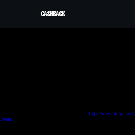
CASHBACK
unt
”
F trust flow и узнал от успещных seo,
 главное продуктивный прогон Хрумером —
https://www.bing.com/s
D0%BD
 создание ссылок и повышают DR. Прогон ссылок через Xrumer 
ость сайта. Увеличение авторитетности с помощью Xrumer уско