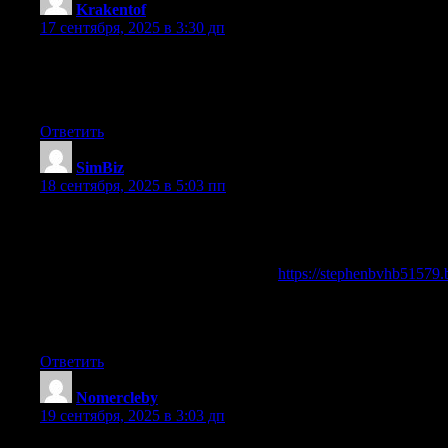
Krakentof
:
17 сентября, 2025 в 3:30 дп
kraken зеркало позволяет обойти возможные блокировки и
сайтов. кракен официальный сайт должно обновляться рег
верификация — главная особенность Кракен.
Ответить
SimBiz
:
18 сентября, 2025 в 5:03 пп
Добрый день!
Купите виртуальный номер для смс навсегда и будьте ув
качественные номера, которые работают без сбоев. Виртуа
Полная информация по ссылке —
https://stephenbvhb51579
виртуальный номер, купить виртуальный номер навсегда,
постоянный виртуальный номер для смс, купить виртуальн
Удачи и комфорта в общении!
Ответить
Nomercleby
:
19 сентября, 2025 в 3:03 дп