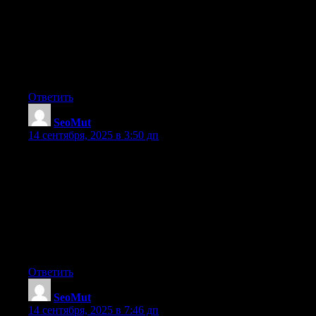
энтузиастов ребят, именно они разработали недорогой и
Как увеличить DR сайта? Используйте Xrumer для автом
помогают экономить ресурсы. Xrumer – это идеальный инст
продвижение сайтов ком, seo карточки товаров, Xrumer: на
Xrumer для продвижения сайта, продвижение сайта целевая
!!Удачи и роста в топах!!
Ответить
SeoMut
:
14 сентября, 2025 в 3:50 дп
Доброго!
Долго анализировал как поднять сайт и свои проекты в топ
топовых ребят, именно они разработали недорогой и гла
Предлагаю линкбилдинг использовать с Xrumer для ускор
Каталоги линкбилдинг дают качественные источники ссы
скачать сео зивс, plus seo, Оптимизация ссылочного профи
линкбилдинг сервисы, urls seo friendly, seo продвижение д
!!Удачи и роста в топах!!
Ответить
SeoMut
:
14 сентября, 2025 в 7:46 дп