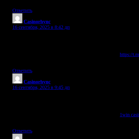
Ответить
Casinorhync
:
16 сентября, 2025 в 8:42 дп
Приветствую фортовым игрокам!
Испытай азарт прямо сейчас с помощью 1win casino зерк
1win casino зеркало всегда открыто для игроков.
Заходите скорее на рабочее 1win casino зеркало —
https://t
Удачи и супер выйгрышей в 1win casino!
Ответить
Casinorhync
:
16 сентября, 2025 в 9:45 дп
Приветствую фортовым игрокам!
Испытай драйв и азарт вместе с 1win casino зеркало. Зде
зеркало работает стабильно.
Заходите скорее на рабочее 1win casino зеркало —
1win cas
Удачи и крутых выйгрышей в 1win casino!
Ответить