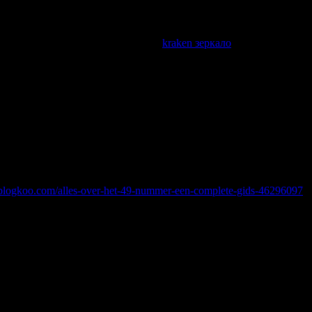
 получить доступ к маркетплейсу.
kraken зеркало
необходимо иск
улярно для обеспечения непрерывного доступа.
ерены в конфиденциальности данных. Постоянный виртуальный н
льный номер навсегда – это надежность, которая всегда с вами.
.blogkoo.com/alles-over-het-49-nummer-een-complete-gids-46296097
 постоянный виртуальный номер
ый номер для смс навсегда, купить виртуальный номер