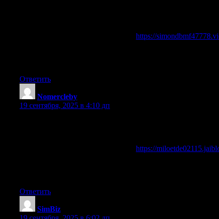
Доброго!
Современные технологии позволяют купить постоянный в
самое время купить постоянный виртуальный номер без л
постоянный виртуальный номер для регистрации в любых 
Полная информация по ссылке —
https://simondbmf47778.v
купить виртуальный номер, купить виртуальный номер для
купить виртуальный номер, купить виртуальный номер на
Удачи и комфорта в общении!
Ответить
Nomercleby
:
19 сентября, 2025 в 4:10 дп
Здравствуйте!
Купите виртуальный номер для смс навсегда и забудьте о
надежные виртуальные номера для любых задач. Виртуаль
Полная информация по ссылке —
https://miloetde02115.jai
купить виртуальный номер для смс навсегда, виртуальный
купить виртуальный номер для смс навсегда, купить вирт
Удачи и комфорта в общении!
Ответить
SimBiz
:
19 сентября, 2025 в 6:02 дп