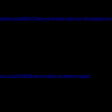
иртуальный номер за минуту. Каждому нужен купить постоянны
ишних документов. купить постоянный виртуальный номер — эт
сервисах.
idublog.com/26433172/alles-wat-je-moet-weten-over-49-nummers-een-
 смс навсегда, купить виртуальный номер навсегда
всегда, виртуальный номер
 необходимости менять контакты. Постоянный виртуальный номер
ный номер навсегда – это ваш универсальный инструмент для ко
blogs.com/51675483/koop-voor-altijd-een-virtueel-nummer
 номер навсегда, купить виртуальный номер
уальный номер, постоянный виртуальный номер для смс