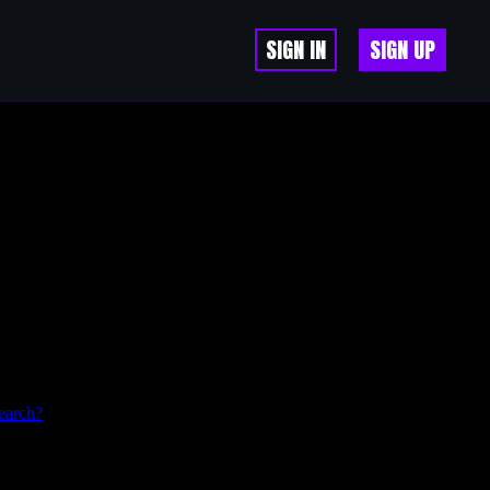
SIGN IN
SIGN UP
earch?
помогает улучшить показатели Ahrefs. Массовые рассылки
ряет продвижение в поисковой выдаче. Попробуйте Xrumer для