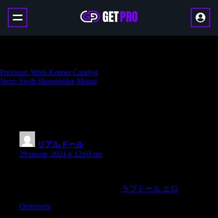
Blue Netherrocket Mount
Навигация
Previous:
Wish-Keeper Catalyst
Next:
Swift Shorestrider Mount
по
записям
One thought on “
Blue Netherrocket
Mount
”
リアルドール
:
29 июля, 2024 в 12:03 пп
The article on how AI is being used to generate music was
particularly intriguing,offering a balanced perspective on the
benefits and potential drawbacks.
ラブドール エロ
Ответить