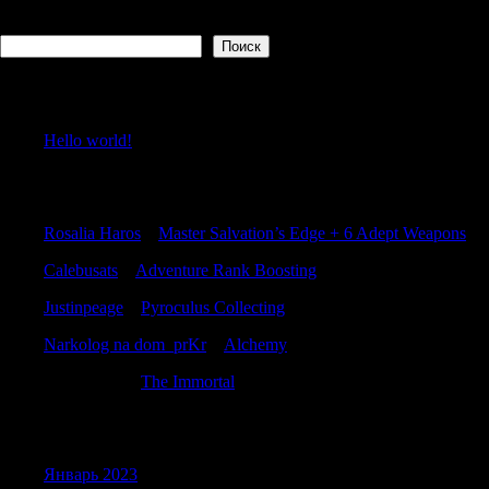
Поиск
Поиск
Recent Posts
Hello world!
Recent Comments
Rosalia Haros
к
Master Salvation’s Edge + 6 Adept Weapons
Calebusats
к
Adventure Rank Boosting
Justinpeage
к
Pyroculus Collecting
Narkolog na dom_prKr
к
Alchemy
Justinpeage
к
The Immortal
Archives
Январь 2023