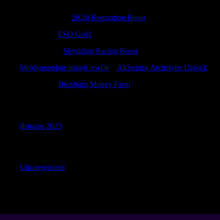
MatthewFulse
к
2K26 Reputation Boost
Jamesfam
к
ESO Gold
Justinpeage
к
Skyriding Racing Boost
Mejdynarodnie plateji_cwOr
к
Alchemist Archetype Unlock
Jamiemag
к
Bloxburg Money Farm
Archives
Январь 2023
Categories
Uncategorized