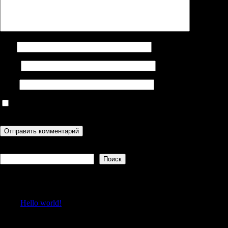
Имя
Email
Сайт
Сохранить моё имя, email и адрес сайта в этом браузере для
последующих моих комментариев.
Поиск
Поиск
Recent Posts
Hello world!
Recent Comments