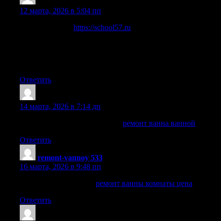
Georgeelefe
:
12 марта, 2026 в 5:04 пп
Любишь азарт?
https://school57.ru
предлагает
разнообразные игровые автоматы, настольные игры и
интересные бонусные программы. Платформа создана для
комфортной игры и предлагает широкий выбор
развлечений.
Ответить
Howardineri
:
14 марта, 2026 в 7:14 дп
ремонт комнат санузлов ключ
ремонт ванна ванной
Ответить
remont-vannoy 533
:
16 марта, 2026 в 9:48 пп
ремонт ванн спб цена
ремонт ванны комнаты цена
Ответить
Victortreaf
: