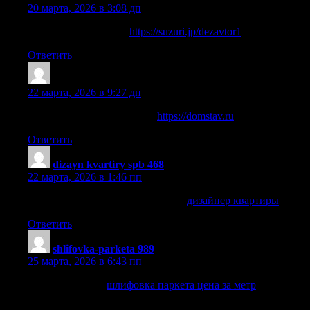
20 марта, 2026 в 3:08 дп
Узнать больше здесь:
https://suzuri.jp/dezavtor1
Ответить
JoshuaKah
:
22 марта, 2026 в 9:27 дп
Подробности на странице:
https://domstav.ru
Ответить
dizayn kvartiry spb 468
:
22 марта, 2026 в 1:46 пп
ремонт интерьер дизайн квартир
дизайнер квартиры
Ответить
shlifovka-parketa 989
:
25 марта, 2026 в 6:43 пп
Старый паркет?
шлифовка паркета цена за метр
профессиональное восстановление деревянного пола без
пыли и лишних затрат. Удаляем царапины, потемнения и