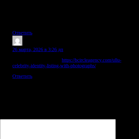
старое покрытие, возвращаем гладкость и естественный
цвет. Используем современное оборудование, выполняем
циклевку, шлифовку и лакировку паркета под ключ с
гарантией качества и точным соблюдением сроков.
Ответить
Davidlek
:
26 марта, 2026 в 3:26 дп
Things Worth Watching:
https://bcircleagency.com/ullu-
celebrity-identity-listing-with-photographs/
Ответить
Добавить комментарий
Ваш адрес email не будет опубликован.
Обязательные поля
помечены
*
Комментарий
*