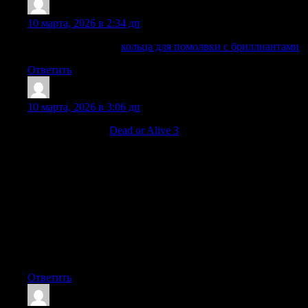
ChesterCot
:
10 марта, 2026 в 2:34 дп
золото кольцо цена
кольца для помолвки с бриллиантами
Ответить
ThomasMot
:
10 марта, 2026 в 3:06 дп
Если вы крутите
Dead or Alive 3
и хочется обсуждать слот с
людьми, которые реально понимают, “как он дышит” —
залетайте в нашу группу. Там не просто кидают скрины
заносов: участники делятся наблюдениями по бонусным
режимам, рассказывают, как меняется динамика на разных
ставках, какие ситуации чаще приводят к сильным сериям,
а где лучше не ждать чуда. Плюс удобно, что можно
быстро задать вопрос по конкретному моменту (например,
по фриспинам/множителям/поведению слота) и получить
ответы от тех, кто играет регулярно. В итоге меньше хаоса,
больше практики и нормального общения по делу.
Ответить
TimothyMenry
: