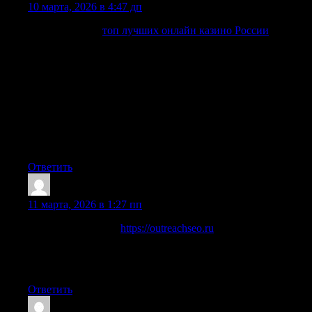
10 марта, 2026 в 4:47 дп
Если вы ищете
топ лучших онлайн казино России
, логика
простая: чем меньше “случайности” в выборе, тем
спокойнее игра. Важно, чтобы площадка была понятной
по условиям, с адекватной поддержкой, нормальными
лимитами и без сюрпризов на этапе вывода. В нашем
Telegram мы собираем подборки в удобном формате: что
сейчас выглядит сильнее по совокупности факторов, где
комфортнее стартовать, и на какие детали стоит смотреть
до регистрации. Получается не сухой список, а практичная
навигация — быстро сравнить и выбрать под себя.
Ответить
outreachseo 986
:
11 марта, 2026 в 1:27 пп
Качественное SEO
https://outreachseo.ru
продвижение сайта
для бизнеса. Наши специалисты предлагают эффективные
решения для роста позиций в поисковых системах.
Подробнее об услугах и стратегиях можно узнать на сайте
Ответить