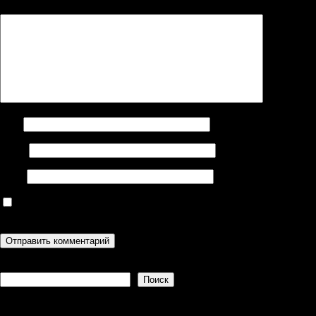
Комментарий
*
Имя
Email
Сайт
Сохранить моё имя, email и адрес сайта в этом браузере для
последующих моих комментариев.
Поиск
Поиск
Recent Posts