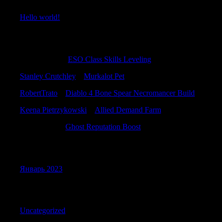
Hello world!
Recent Comments
TimothyTam
к
ESO Class Skills Leveling
Stanley Crutchley
к
Murkalot Pet
RobertTrato
к
Diablo 4 Bone Spear Necromancer Build
Keena Pietrzykowski
к
Allied Demand Farm
RobertTrato
к
Ghost Reputation Boost
Archives
Январь 2023
Categories
Uncategorized