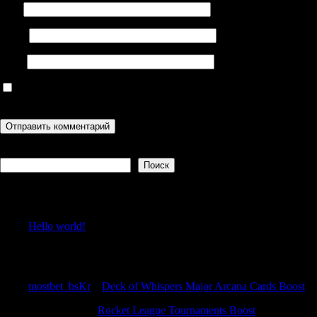
Имя
Email
Сайт
Сохранить моё имя, email и адрес сайта в этом браузере для
последующих моих комментариев.
Поиск
Поиск
Recent Posts
Hello world!
Recent Comments
mostbet_bsKr
к
Deck of Whispers Major Arcana Cards Boost
WilliamSoria
к
Rocket League Tournaments Boost