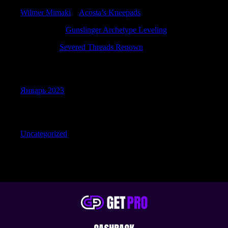
Wilmer Mimaki
к
Acosta’s Kneepads
Justinpeage
к
Gunslinger Archetype Leveling
Jamesnex
к
Severed Threads Renown
Archives
Январь 2023
Categories
Uncategorized