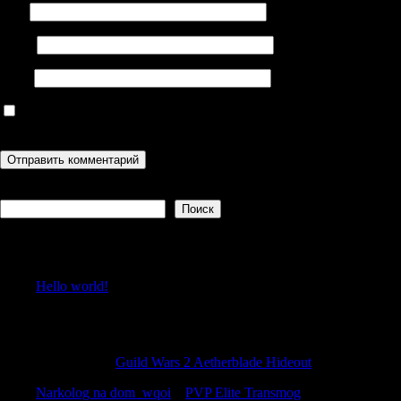
Имя
Email
Сайт
Сохранить моё имя, email и адрес сайта в этом браузере для
последующих моих комментариев.
Поиск
Поиск
Recent Posts
Hello world!
Recent Comments
Justinpeage
к
Guild Wars 2 Aetherblade Hideout
Narkolog na dom_wqoi
к
PVP Elite Transmog