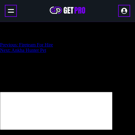
Conqueror Title
Навигация
Previous:
Fireteam For Hire
Next:
Ankha Hunter Pet
по
записям
Добавить комментарий
Ваш адрес email не будет опубликован.
Обязательные поля
помечены
*
Комментарий
*