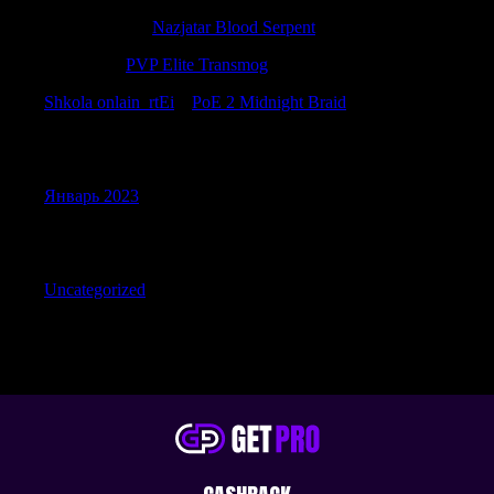
WilliamSoria
к
Nazjatar Blood Serpent
DavidBit
к
PVP Elite Transmog
Shkola onlain_rtEi
к
PoE 2 Midnight Braid
Archives
Январь 2023
Categories
Uncategorized