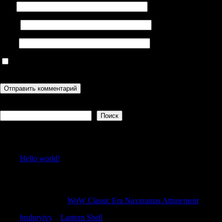
Имя
Email
Сайт
Сохранить моё имя, email и адрес сайта в этом браузере для
последующих моих комментариев.
Поиск
Поиск
Recent Posts
Hello world!
Recent Comments
RonaldBlive
к
WoW Classic Era Naxxramas Attunement
bruluryivy
к
Lantern Shell