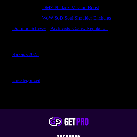
PatrickNinee
к
DMZ Phalanx Mission Boost
TimothyTam
к
WoW SoD Soul Shoulder Enchants
Dominic Schewe
к
Archivists’ Codex Reputation
Archives
Январь 2023
Categories
Uncategorized