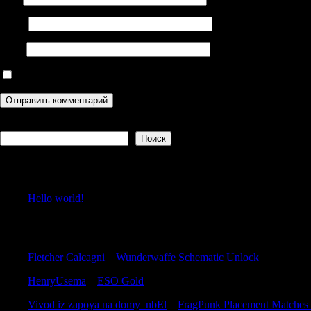
Email
Сайт
Сохранить моё имя, email и адрес сайта в этом браузере дл
Поиск
Поиск
Recent Posts
Hello world!
Recent Comments
Fletcher Calcagni
к
Wunderwaffe Schematic Unlock
HenryUsema
к
ESO Gold
Vivod iz zapoya na domy_nbEl
к
FragPunk Placement Matches