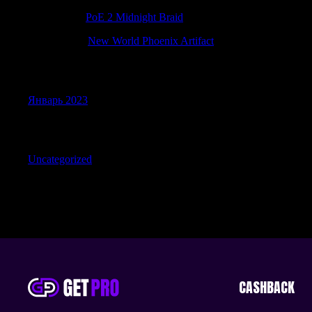
RobertGer
к
PoE 2 Midnight Braid
Richarddut
к
New World Phoenix Artifact
Archives
Январь 2023
Categories
Uncategorized
CASHBACK