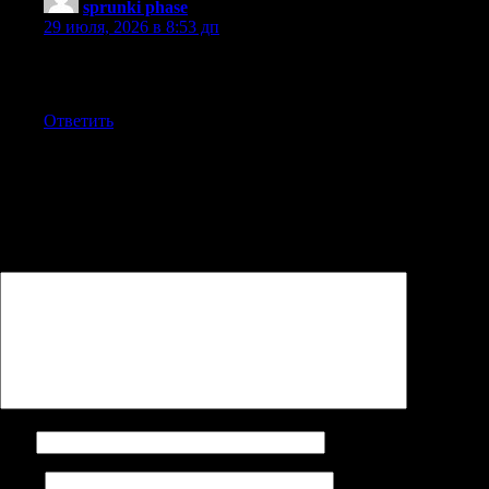
sprunki phase
:
29 июля, 2026 в 8:53 дп
Each character contributes a unique element to your musical
mix.
Ответить
Добавить комментарий
Ваш адрес email не будет опубликован.
Обязательные поля
помечены
*
Комментарий
*
Имя
Email