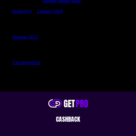
Gilbertamace
к
Shroud Sniper Rifle
bruluryivy
к
Lantern Shell
Archives
Январь 2023
Categories
Uncategorized
CASHBACK