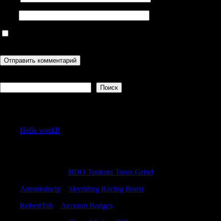
Сайт
Сохранить моё имя, email и адрес сайта в этом браузере для
последующих моих комментариев.
Поиск
Поиск
Recent Posts
Hello world!
Recent Comments
Williamviasy
к
BDO Tunkuta Turos Grind
Antonioincip
к
Skyriding Racing Boost
RobertTab
к
Account Badges