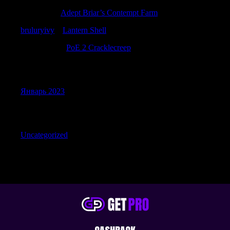
Jamesfam
к
Adept Briar’s Contempt Farm
bruluryivy
к
Lantern Shell
Robertquits
к
PoE 2 Cracklecreep
Archives
Январь 2023
Categories
Uncategorized