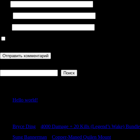
Имя
Email
Сайт
Сохранить моё имя, email и адрес сайта в этом браузере для
последующих моих комментариев.
Поиск
Поиск
Recent Posts
Hello world!
Recent Comments
Bryce Ding
к
4000 Damage + 20 Kills (Legend’s Wake) Bundle
Sung Bannerman
к
Copper-Maned Quilen Mount