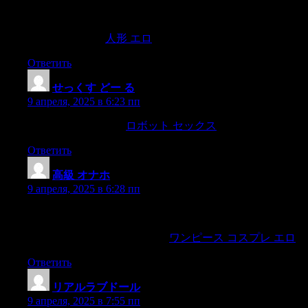
but narcissists aren’t motivated to really know and understand
others. According to the Diagnostic and Statistical Manual of
Mental Disorders,
人形 エロ
Ответить
せっくす どー る
:
9 апреля, 2025 в 6:23 пп
and freed our ship.We,
ロボット セックス
Ответить
高級 オナホ
:
9 апреля, 2025 в 6:28 пп
and would fain have exhausted the waters within it; who
regrettedonly that it was not English hay or cranberry meadow,
—there was nothingto redeem it,
ワンピース コスプレ エロ
Ответить
リアルラブドール
:
9 апреля, 2025 в 7:55 пп