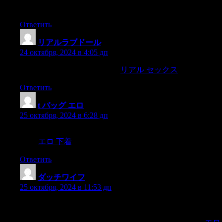
street.
Ответить
リアルラブドール
:
24 октября, 2024 в 4:05 дп
it’s become a part of my routine.
リアル セックス
Sometimes,
Ответить
t バッグ エロ
:
25 октября, 2024 в 6:28 дп
where you can sip piscos on your balcony,and leaving time for
Lima.
エロ 下着
Ответить
ダッチワイフ
:
25 октября, 2024 в 11:53 дп
think about booking a plane ticket instead of a restaurant
reservation.Traveling with your partner not only provides an