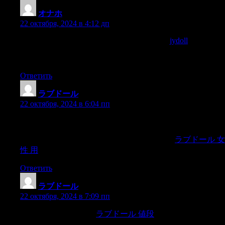
オナホ
:
22 октября, 2024 в 4:12 дп
Companionship for Mental Health Challenges:
jydoll
Individuals
facing mental health challenges, such as depression or severe
social withdrawal
Ответить
ラブドール
:
22 октября, 2024 в 6:04 пп
you will learn that you can function in the face of anxiety.You
will learn that the trauma memory and related sensations are not
the same as the actual event and can be tolerated.
ラブドール 女
性 用
Ответить
ラブドール
:
22 октября, 2024 в 7:09 пп
Home is where you are.
ラブドール 値段
This caption is simply
to convey that your home is not in a particular city or town or a