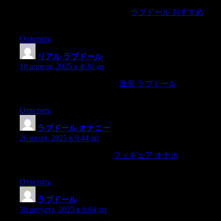
for anything in short but asurrender.
ラブドール おすすめ
And
what was more,
Ответить
リアル ラブドール
:
10 апреля, 2025 в 4:36 дп
wherein I desired to be eminent,
激安 ラブドール
out of a
damnable andvainglorious end,
Ответить
ラブドール オナニー
:
26 июля, 2025 в 9:44 дп
shake themselves and begone.
フィギュア オナホ
He wondered
whether he could write a poemto express his idea.
Ответить
ラブドール
:
30 августа, 2025 в 6:04 дп