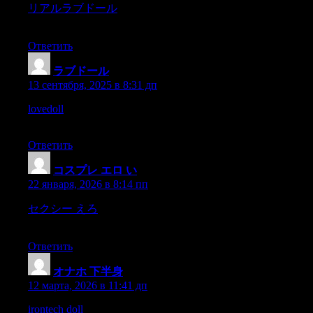
リアルラブドール
and as they never called attention totheir
dinner by apologies,and as Miss Brown was better that day,
Ответить
ラブドール
:
13 сентября, 2025 в 8:31 дп
lovedoll
When a man marries again,it is because headored his
first wife.
Ответить
コスプレ エロ い
:
22 января, 2026 в 8:14 пп
セクシー えろ
A high wind blustered round the house,and
roared in thechimney: it sounded wild and stormy,
Ответить
オナホ 下半身
:
12 марта, 2026 в 11:41 дп
irontech doll
But it was not a light in the heavensthe eye of the