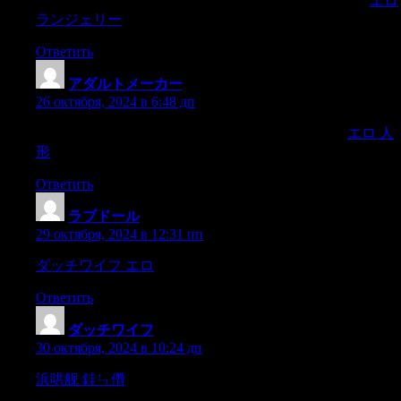
opportunity to experience new places and cultures together,
エロ
ランジェリー
Ответить
アダルトメーカー
:
26 октября, 2024 в 6:48 дп
but they are a great way to build intimacy.What’s more,
エロ 人
形
Ответить
ラブドール
:
29 октября, 2024 в 12:31 пп
ダッチワイフ エロ
come to the fore.1,
Ответить
ダッチワイフ
:
30 октября, 2024 в 10:24 дп
浜哄舰 銈ㄣ儹
moderation is key due to its calorie content.It鈥
檚 important to note that a balanced and varied diet,