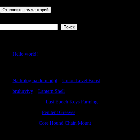
Поиск
Поиск
Recent Posts
Hello world!
Recent Comments
Narkolog na dom_jdpl
к
Union Level Boost
bruluryivy
к
Lantern Shell
WilliamSwero
к
Last Epoch Keys Farming
Stephendam
к
Penitent Greaves
Stewartrex
к
Core Hound Chain Mount
Archives