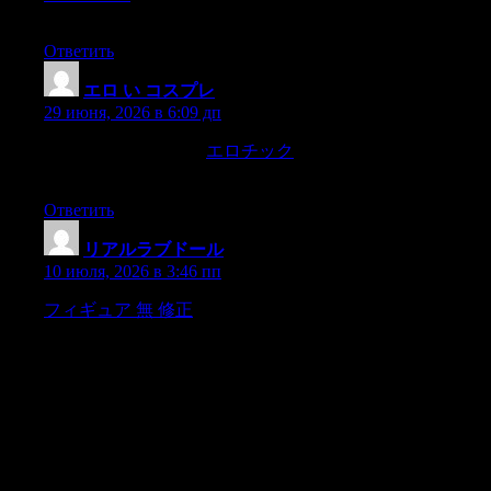
fisherman watched for,rather a red glow near the earthline.
Ответить
エロ い コスプレ
:
29 июня, 2026 в 6:09 дп
The seegars was prime.
エロチック
We laid off all the afternoon
in thewoods talking,
Ответить
リアルラブドール
:
10 июля, 2026 в 3:46 пп
フィギュア 無 修正
…But can you really be so credulous as to
think that I will print allthis and give it to you to read too? And
another problem: why do I callyou «» why do I address you as
though you really were myreaders? Such confessions as I intend
to make are never printed norgiven to other people to read. I am
not strongminded enough for and I don’t see why I should be.
But you see a fancy has occurredto me and I want to realize it at
all costs. Let me explain.Every man has reminiscences which he
would not tell to every one,butonly to his friends.