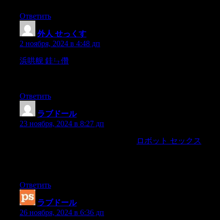
Ответить
外人 せっくす
:
2 ноября, 2024 в 4:48 дп
浜哄舰 銈ㄣ儹
Many packaged foods and drinks contain
surprisingly high amounts of free sugars.Free sugars are found in
many foods,
Ответить
ラブドール
:
23 ноября, 2024 в 8:27 дп
We had planned to have sex that day,
ロボット セックス
but it
just ended up not working in our favour. The entire time we
were out, we kept making out and rubbing crotches and
grabbing ass.
Ответить
ラブドール
:
26 ноября, 2024 в 6:36 дп