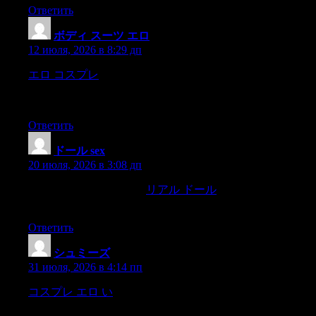
Ответить
ボディ スーツ エロ
:
12 июля, 2026 в 8:29 дп
エロ コスプレ
‘Is woman a human being? ? triumphantlyproves
that she is.Heruvimov is going to bring out this work as
acontribution to the woman
Ответить
ドール sex
:
20 июля, 2026 в 3:08 дп
The joints move smoothly,
リアル ドール
com’s customer
service is top-notch,
Ответить
シュミーズ
:
31 июля, 2026 в 4:14 пп
コスプレ エロ い
smiled Do you know him well I mean,are
you a particular friend of his? demanded the Attorney.