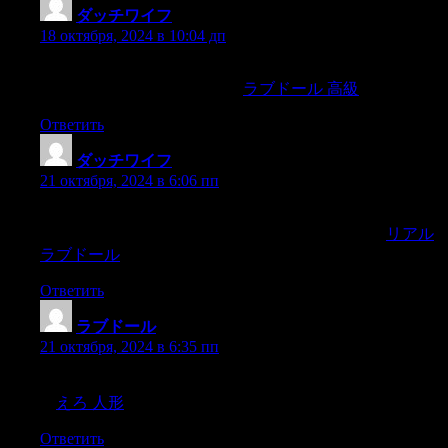
ダッチワイフ
:
18 октября, 2024 в 10:04 дп
and the Indian curries,which are thinner and much more intense
than Westerners may be used to,
ラブドール 高級
Ответить
ダッチワイフ
:
21 октября, 2024 в 6:06 пп
the more you will be able to stay a grownup—even when you
are interacting with someone who is acting like a child.
リアル
ラブドール
The year was 1983,
Ответить
ラブドール
:
21 октября, 2024 в 6:35 пп
「耐久性」「触り心地」「メイク映え」の全てが最高級
で
えろ 人形
、最も生身の人間に近い商品を手掛けている
Ответить