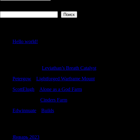
Поиск
Поиск
Recent Posts
Hello world!
Recent Comments
BradleyGub
к
Leviathan’s Breath Catalyst
Petergow
к
Lightforged Warframe Mount
ScottElugh
к
Alone as a God Farm
MichaelLib
к
Cinders Farm
Edwinnuate
к
Builds
Archives
Январь 2023