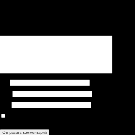
Добавить комментарий
Ваш адрес email не будет опубликован.
Обязательные поля
помечены
*
Комментарий
*
Имя
Email
Сайт
Сохранить моё имя, email и адрес сайта в этом браузере для
последующих моих комментариев.