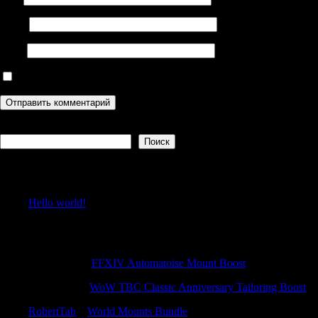
Email
Сайт
Сохранить моё имя, email и адрес сайта в этом браузере дл
Поиск
Поиск
Recent Posts
Hello world!
Recent Comments
Justinpeage
к
FFXIV Automatoise Mount Boost
ThomasJes
к
WoW TBC Classic Anniversary Tailoring Boost
RobertTab
к
World Mounts Bundle