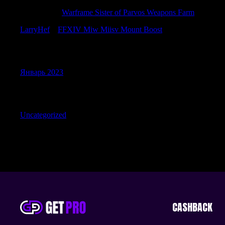
RobertGer
к
Warframe Sister of Parvos Weapons Farm
LarryHef
к
FFXIV Miw Miisv Mount Boost
Archives
Январь 2023
Categories
Uncategorized
CASHBACK