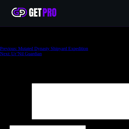
Enkanomiya 100% Exploration
Навигация
Previous:
Mutated Dynasty Shipyard Expedition
Next:
Ur’Nil Guardian
по
записям
Добавить комментарий
Ваш адрес email не будет опубликован.
Обязательные поля поме
Комментарий
*
Имя