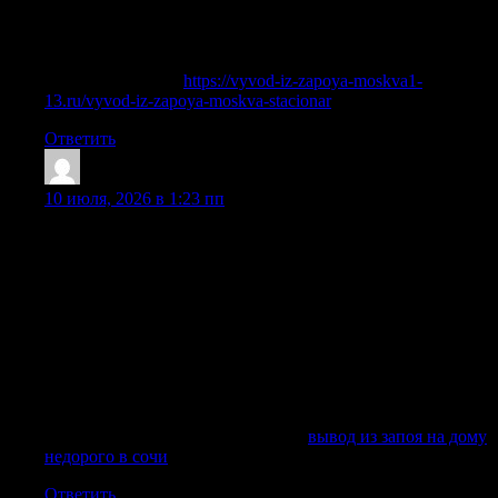
купировать ломки, снять тревогу и бессонницу,
стабилизировать давление. Мы также обязательно
добавляем кардиопротекторы, улучшающие мозговое
кровообращение.
Подробнее тут —
https://vyvod-iz-zapoya-moskva1-
13.ru/vyvod-iz-zapoya-moskva-stacionar
Ответить
JamesHit
:
10 июля, 2026 в 1:23 пп
Наркологическая помощь помогает безопасно начать
выведение токсинов, снизить выраженность алкогольной
интоксикации, восстановить водно-солевой баланс и
подобрать дальнейшее лечение алкоголизма. Нарколог
проводит анализ состояния пациента, уточняет стаж
употребления спиртного, причины запоя, наличие
хронического заболевания, психических расстройств,
противопоказаний и других ограничений. После
диагностика врач выбирает схему: амбулаторно на дому, в
стационаре клиники или с дальнейшей госпитализацией.
Получить больше информации —
вывод из запоя на дому
недорого в сочи
Ответить