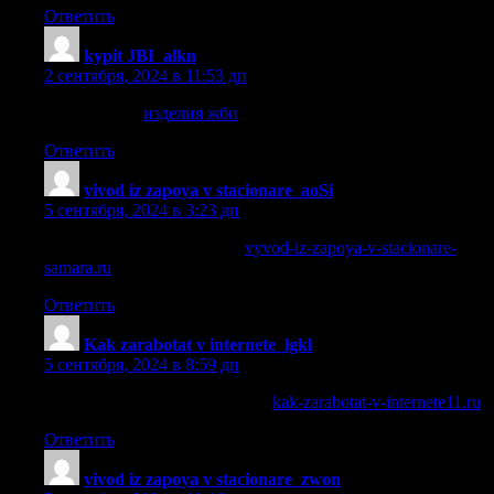
Ответить
kypit JBI_alkn
:
2 сентября, 2024 в 11:53 дп
изделия жби
изделия жби
.
Ответить
vivod iz zapoya v stacionare_aoSi
:
5 сентября, 2024 в 3:23 дп
вывод из запоя стационар
vyvod-iz-zapoya-v-stacionare-
samara.ru
.
Ответить
Kak zarabotat v internete_lgkl
:
5 сентября, 2024 в 8:59 дп
способ заработка в интернете
kak-zarabotat-v-internete11.ru
.
Ответить
vivod iz zapoya v stacionare_zwon
: