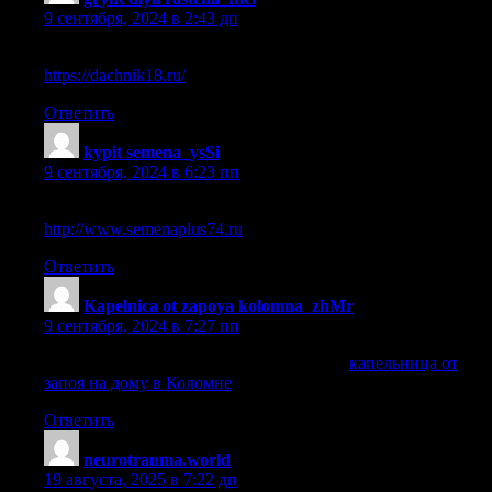
9 сентября, 2024 в 2:43 дп
грунт для пересадки комнатных растений
https://dachnik18.ru/
.
Ответить
kypit semena_ysSi
:
9 сентября, 2024 в 6:23 пп
семена почтой россии интернет магазин
http://www.semenaplus74.ru
.
Ответить
Kapelnica ot zapoya kolomna_zhMr
:
9 сентября, 2024 в 7:27 пп
капельница от запоя на дому в Коломне
капельница от
запоя на дому в Коломне
.
Ответить
neurotrauma.world
:
19 августа, 2025 в 7:22 дп