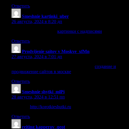
Ответить
Smeshnie kartinki_uber
:
26 августа, 2024 в 8:20 дп
картинки с надписями
картинки с надписями
.
Ответить
Prodvijenie saitov v Moskve_xfMn
:
27 августа, 2024 в 7:01 дп
создание и продвижение сайтов в москве
создание и
продвижение сайтов в москве
.
Ответить
Smeshnie shytki_mlPi
:
28 августа, 2024 в 12:51 пп
шуточки
http://korotkieshutki.ru
.
Ответить
reiting kapperov_qeot
: