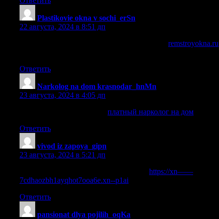
Ответить
Plastikovie okna v sochi_erSn
:
22 августа, 2024 в 8:51 дп
пластиковое окно с балконной дверью цена
remstroyokna.ru
.
Ответить
Narkolog na dom krasnodar_hnMn
:
23 августа, 2024 в 4:05 дп
платный нарколог на дом
платный нарколог на дом
.
Ответить
vivod iz zapoya_gipn
:
23 августа, 2024 в 5:21 дп
кодировка от алкоголя в симферополе
https://xn——
7cdhaozbh1ayqhot7ooa6e.xn--p1ai
.
Ответить
pansionat dlya pojilih_oqKa
: