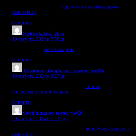
вывод из запоя на дому
http://www.vyvod-iz-zapoya-
rostov111.ru
.
Ответить
Elektrokarniz_vhea
:
19 августа, 2024 в 7:58 дп
электрокарниз
электрокарниз
.
Ответить
Trevojnaya knopka rosgvardiya_uxMn
:
19 августа, 2024 в 9:27 дп
кнопка вневедомственной охраны
кнопка
вневедомственной охраны
.
Ответить
vivod iz zapoya rostov_vwOi
:
20 августа, 2024 в 12:32 дп
вывод из запоя ростовская область
http://vyvod-iz-zapoya-
rostov11.ru/
.