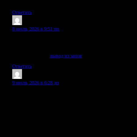
росреестром Перешлите тому кто ищет участок
Ответить
RichardProot
:
8 июля, 2026 в 9:51 пп
Запоя лечение в клинике Сочи: вывод из запоя на дому,
помощь нарколога, капельница, детоксикация, стационар,
кодирование алкоголизма и реабилитация.
Узнать больше —
вывод из запоя
Ответить
Walterreets
:
9 июля, 2026 в 6:28 дп
Мы проводим инфузионное введение детоксикационных
коктейлей. Очищение крови позволяет восстановить
баланс и нормализовать функции мозга уже в первые
часы. Стоимость услуги остаётся доступной, а срочный
выезд бригады к больному в любом районе и области
осуществляется 24/7. В базовый состав лечения входят
солевые растворы, витамины группы B, гепатопротекторы
и седативные компоненты. Такая комбинация помогает