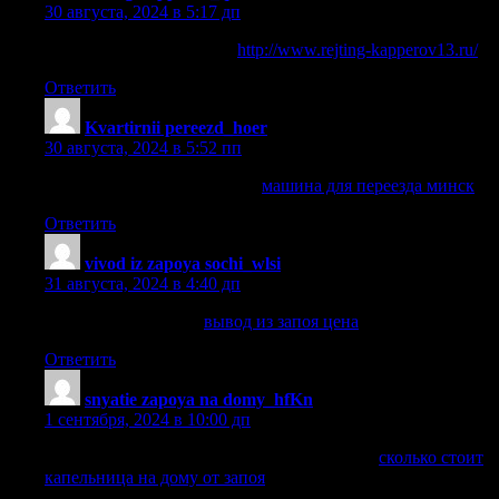
30 августа, 2024 в 5:17 дп
честные ставки на спорт
http://www.rejting-kapperov13.ru/
.
Ответить
Kvartirnii pereezd_hoer
:
30 августа, 2024 в 5:52 пп
машина для переезда минск
машина для переезда минск
.
Ответить
vivod iz zapoya sochi_wlsi
:
31 августа, 2024 в 4:40 дп
вывод из запоя цена
вывод из запоя цена
.
Ответить
snyatie zapoya na domy_hfKn
:
1 сентября, 2024 в 10:00 дп
сколько стоит капельница на дому от запоя
сколько стоит
капельница на дому от запоя
.