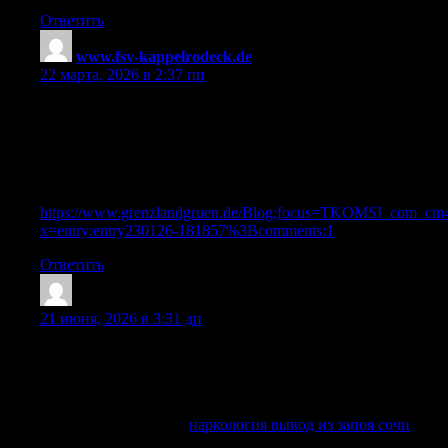
Ответить
www.fsv-kappelrodeck.de
:
22 марта, 2026 в 2:37 пп
References:
Consequences for athletes who take
steroids|acybgntie7watl3mow2zxra1ratkz_cmaq:***
References:
https://www.grenzlandgruen.de/Blog;focus=TKOMSI_com_c
x=entry:entry230126-181857%3Bcomments:1
Ответить
JasonJacle
:
21 июня, 2026 в 3:31 дп
выездная наркологическая служба оперативно приедет по
указанному адресу, имея при себе все необходимое
оборудование и медикаменты, в том числе для оказания
неотложной помощи.
Углубиться в тему —
наркология вывод из запоя сочи