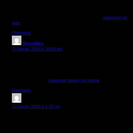
помощь, но и полный комплекс услуг с гарантией качества
и анонимности. Вот основные преимущества нашей
работы:
Получить дополнительную информацию —
нарколог на
дом
Ответить
Terryblicy
:
13 июля, 2026 в 10:08 пп
выездная наркологическая служба оперативно приедет по
указанному адресу, имея при себе все необходимое
оборудование и медикаменты, в том числе для оказания
неотложной помощи.
Узнать больше —
нарколог вывод из запоя
Ответить
WilliamCox
:
14 июля, 2026 в 1:16 дп
Вывод из запоя в Балашихе с медицинским наблюдением,
индивидуальным подбором терапии и помощью
специалистов в наркологической клинике «Частный
Медик 24».