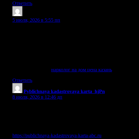
Ответить
MarvinDange
:
5 июля, 2026 в 5:55 пп
Важное преимущество услуги — анонимность.
Информация о пациента, обращении, адрес, диагноз,
лечение, консультация, стоимость, препараты и другие
данные не передаются третьим лицам. Нажимая кнопку
«отправить заявку», вы соглашаетесь с пользовательским
соглашением, политикой обработки персональных данных
и политикой конфиденциальности сайта.
Подробнее тут —
нарколог на дом цена казань
Ответить
Pyblichnaya kadastrovaya karta_hjPn
:
8 июля, 2026 в 12:46 дп
Ребята кто с недвижкой Вечно то данные устаревшие
Кадастровые номера и границы Короче, единственный
нормальный сервис — публичная кадастровая карта
россии онлайн Проверил все данные В общем, там и карта
и данные — кадастровая карта росреестра
https://publichnaya-kadastrovaya-karta-abc.ru
Не мучайтесь с