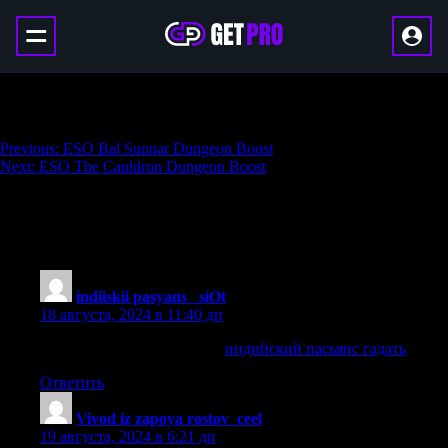
ESO Black Drake Villa Dungeon Boost
Навигация
Previous:
ESO Bal Sunnar Dungeon Boost
Next:
ESO The Cauldron Dungeon Boost
по
записям
600 thoughts on “
ESO Black Drake Villa
Dungeon Boost
”
indiiskii pasyans _siOt
:
18 августа, 2024 в 11:40 дп
индийский пасьянс гадать
индийский пасьянс гадать
.
Ответить
Vivod iz zapoya rostov_ceel
:
19 августа, 2024 в 6:21 дп