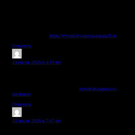
приезжает на дому, сохраняет анонимность, спокойно
объясняет процесс и начинает лечение только после
осмотра и согласия пациента. Вызов врача на дому
особенно важен, если муж, отец, брат, мама или другой
близкий уже не может перестать пить и нуждается в
срочной помощи.
Узнать больше —
https://vyvod-iz-zapoya-kazan21.ru
Ответить
CharlesBrepe
:
13 июля, 2026 в 4:19 пп
Вывод из запоя в стационаре в Балашихе под постоянным
контролем специалистов, с лечением и наблюдением в
наркологической клинике «Похмельная служба».
Подробнее можно узнать тут —
vyvod-iz-zapoya-v-
stacionare
Ответить
MichaelAvemy
:
13 июля, 2026 в 7:47 пп
Обратившись к нам, вы получаете не только экстренную