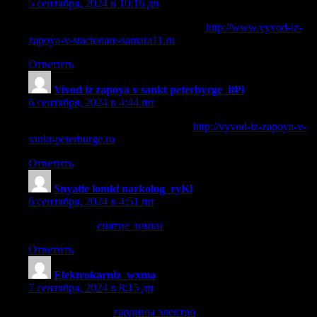
5 сентября, 2024 в 10:16 дп
вывод из запоя в стационаре самара
http://www.vyvod-iz-
zapoya-v-stacionare-samara11.ru
.
Ответить
Vivod iz zapoya v sankt peterbyrge_itPl
:
6 сентября, 2024 в 4:44 пп
вывод из запоя на дому спб цены
http://vyvod-iz-zapoya-v-
sankt-peterburge.ru
.
Ответить
Snyatie lomki narkolog_ryKl
:
6 сентября, 2024 в 4:51 пп
снятие ломки
снятие ломки
.
Ответить
Elektrokarniz_wxma
:
7 сентября, 2024 в 8:15 дп
гардины электро
гардины электро
.