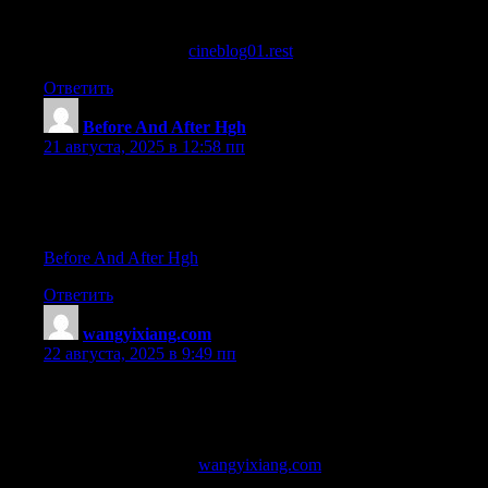
References:
dianabol deca cycle (
cineblog01.rest
)
Ответить
Before And After Hgh
:
21 августа, 2025 в 12:58 пп
hgh cycle for beginners bodybuilding
References:
Before And After Hgh
Ответить
wangyixiang.com
:
22 августа, 2025 в 9:49 пп
16 year old on steroids
References:
anabolic steroid store (
wangyixiang.com
)