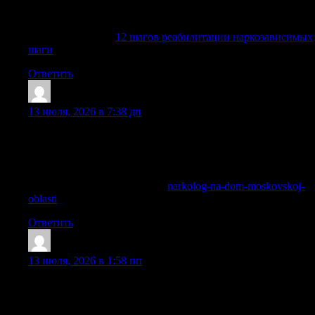
консультанты, группы, наставник, психотерапия,
поддержание трезвости и постепенность в действиях.
Узнать больше —
12 шагов реабилитации наркозависимых
шаги
Ответить
DavidPrano
:
13 июля, 2026 в 7:38 дп
Нарколог на дом в Балашихе с оперативным приездом
специалиста, оценкой состояния и проведением
наркологической помощи в наркологической клинике
«Частный Медик 24».
Ознакомиться с деталями —
narkolog-na-dom-moskovskoj-
oblasti
Ответить
Diegokic
:
13 июля, 2026 в 1:58 пп
Вывод из запоя на дому в Казани удобен, когда близкий
человек не готов ехать в клинику, плохо переносит дорогу
или находится в состоянии сильной слабости. Врач