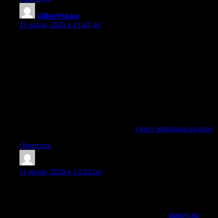
GilbertShato
:
11 июля, 2026 в 11:43 дп
Нарколог на дом в Москве требуется в ситуации, когда
человек после алкоголя не может самостоятельно
восстановиться, находится в состоянии выраженной
интоксикации, запоя, похмельного синдрома или
абстиненции. В таком случае вызов врача на дом помогает
быстро оценить состояние пациента, провести осмотр,
подобрать препараты и начать лечение без лишней
транспортировки. Дом становится местом первичной
медицинской помощи, если врач видит, что процедуры
можно провести безопасно в домашних условиях.
Исследовать вопрос подробнее —
vyzov narkologa na dom
Ответить
DonaldGreni
:
11 июля, 2026 в 12:42 пп
Запоя вывод в клинике Сочи: лечение алкогольной
зависимости, детоксикация, капельница, помощь
нарколога на дому, кодирование и реабилитация.
Получить дополнительную информацию —
вывод из