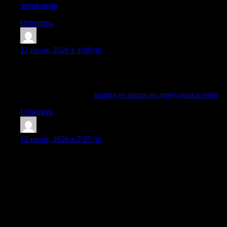
запоя цена
Ответить
ShawnAdums
:
12 июля, 2026 в 4:08 дп
звоните круглосуточно по телефону горячей линии
клиники: наши специалисты готовы оказать необходимую
помощь в решении проблемы алкогольной зависимости.
Выяснить больше —
вывод из запоя на дому цена в сочи
Ответить
WilliamPen
:
12 июля, 2026 в 7:25 дп
Вывод запоя на дому позволяет сохранить приватность:
соседи, коллеги и знакомые не узнают о визите врача.
Наркологическая служба работает анонимно, поэтому
постановки на учет не происходит, а информация о
пациенте не передается третьим лицам. Гарантия
конфиденциальности особенно важна для тех, кто
постоянно работает с людьми, занимает ответственное
место или переживает за репутацию близкого человека.