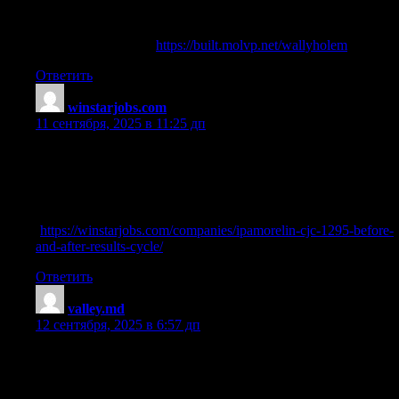
References:
ipamorelin prolactin (
https://built.molvp.net/wallyholem
)
Ответить
winstarjobs.com
:
11 сентября, 2025 в 11:25 дп
can ibuatmoren be used in combination with ipamorelin
References:
sermorelin & ipamorelin for Sale
(
https://winstarjobs.com/companies/ipamorelin-cjc-1295-before-
and-after-results-cycle/
)
Ответить
valley.md
:
12 сентября, 2025 в 6:57 дп
tesamorelin & mod grf & ipamorelin for sale
References: