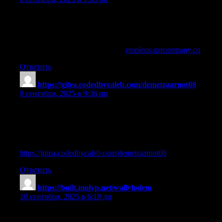
ipamorelin prescription
References:
ipamorelin 5mg mixing blue sky (
empleos.getcompany.co
)
Ответить
https://gitea.codedbycaleb.com/demetraarnot08
:
8 сентября, 2025 в 9:36 пп
ipamorelin acetate dosage
References:
ipamorelin dosage bodybuilding —
https://gitea.codedbycaleb.com/demetraarnot08
—
Ответить
https://built.molvp.net/wallyholem
:
10 сентября, 2025 в 6:18 дп
ipamorelin vs mk-677