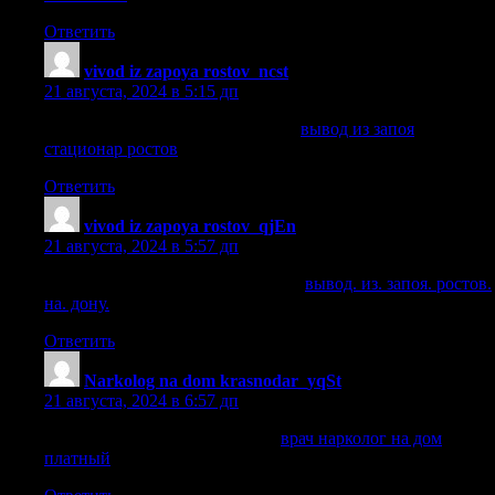
Ответить
vivod iz zapoya rostov_ncst
:
21 августа, 2024 в 5:15 дп
вывод из запоя стационар ростов
вывод из запоя
стационар ростов
.
Ответить
vivod iz zapoya rostov_qjEn
:
21 августа, 2024 в 5:57 дп
вывод. из. запоя. ростов. на. дону.
вывод. из. запоя. ростов.
на. дону.
.
Ответить
Narkolog na dom krasnodar_yqSt
:
21 августа, 2024 в 6:57 дп
врач нарколог на дом платный
врач нарколог на дом
платный
.