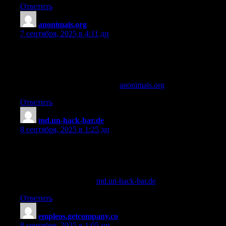
Ответить
anonimais.org
:
7 сентября, 2025 в 4:11 дп
cjc 1295/ipamorelin and semaglutide stack
References:
buy ipamorelin Peptide online,
anonimais.org
,
Ответить
md.un-hack-bar.de
:
8 сентября, 2025 в 1:25 дп
cjc-1295 ipamorelin injections
References:
ipamorelin cjc benefits (
md.un-hack-bar.de
)
Ответить
empleos.getcompany.co
:
8 сентября, 2025 в 1:05 пп