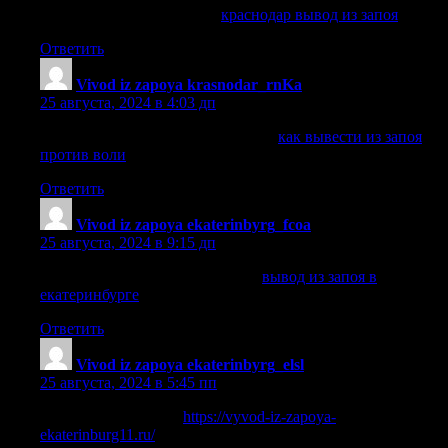
краснодар вывод из запоя
краснодар вывод из запоя
.
Ответить
Vivod iz zapoya krasnodar_rnKa
:
25 августа, 2024 в 4:03 дп
как вывести из запоя против воли
как вывести из запоя
против воли
.
Ответить
Vivod iz zapoya ekaterinbyrg_fcoa
:
25 августа, 2024 в 9:15 дп
вывод из запоя в екатеринбурге
вывод из запоя в
екатеринбурге
.
Ответить
Vivod iz zapoya ekaterinbyrg_elsl
:
25 августа, 2024 в 5:45 пп
вывод из запоя цена
https://vyvod-iz-zapoya-
ekaterinburg11.ru/
.