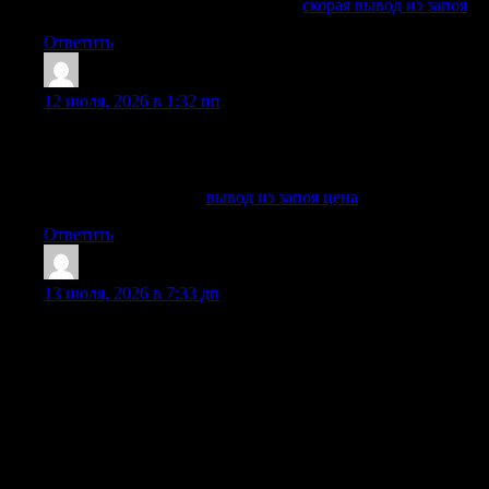
Получить больше информации —
скорая вывод из запоя
Ответить
ShawnAdums
:
12 июля, 2026 в 1:32 пп
звоните круглосуточно по телефону горячей линии
клиники: наши специалисты готовы оказать необходимую
помощь в решении проблемы алкогольной зависимости.
Углубиться в тему —
вывод из запоя цена
Ответить
DanielOnerm
:
13 июля, 2026 в 7:33 дп
Реабилитация по программе 12 шагов включает работу с
мышлением, эмоциональной сферой, поведением,
разрушенными связями, чувством вины, стыда,
безысходности, гордыни, злости и внутреннего
напряжения. После детоксикации, вывода из запоя, снятия
ломки или медикаментозного этапа человек может
почувствовать облегчение, но одной физической
стабилизации часто недостаточно. Чтобы справиться с
зависимостью, нужна долгосрочная программа,