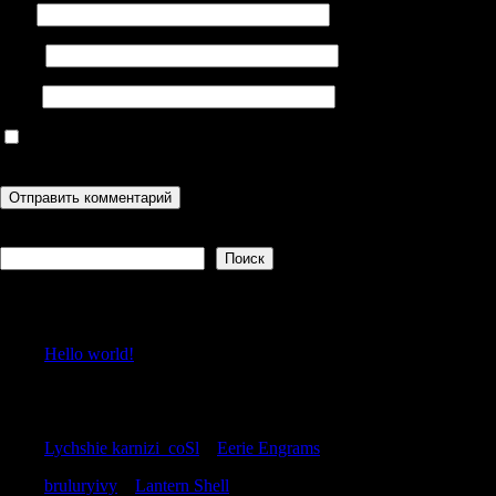
Имя
Email
Сайт
Сохранить моё имя, email и адрес сайта в этом браузере для
последующих моих комментариев.
Поиск
Поиск
Recent Posts
Hello world!
Recent Comments
Lychshie karnizi_coSl
к
Eerie Engrams
bruluryivy
к
Lantern Shell