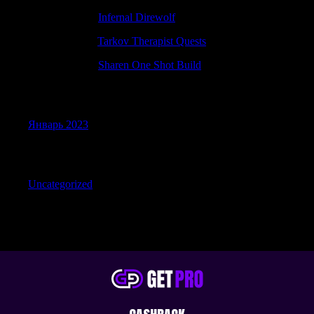
Charlesseend
к
Infernal Direwolf
Antonioincip
к
Tarkov Therapist Quests
Gilbertamace
к
Sharen One Shot Build
Archives
Январь 2023
Categories
Uncategorized