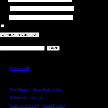
Email
Сайт
Сохранить моё имя, email и адрес сайта в этом браузере дл
Поиск
Поиск
Recent Posts
Hello world!
Recent Comments
Wes Heisser
к
Abyss Raid: Argos
RobertTab
к
Frostburn
Cameron Kuhlmey
к
Wood Farming