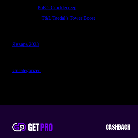
Jerryerync
к
PoE 2 Cracklecreep
Matthewkap
к
T&L Taedal’s Tower Boost
Archives
Январь 2023
Categories
Uncategorized
CASHBACK