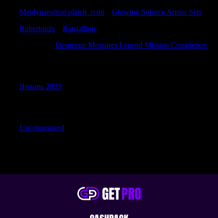
Mejdynarodnie plateji_ivmi
к
Glowing Solstice Armor Sets
Robertquits
к
Ratstallion
DavidBit
к
Desperate Measures Legend Mission Completion
Archives
Январь 2023
Categories
Uncategorized