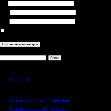
Имя
Email
Сайт
Сохранить моё имя, email и адрес сайта в этом браузере для
последующих моих комментариев.
Поиск
Поиск
Recent Posts
Hello world!
Recent Comments
Narkolog na dom_zrmn
к
Chitin King
Narkolog na dom_uzOl
к
Chitin King