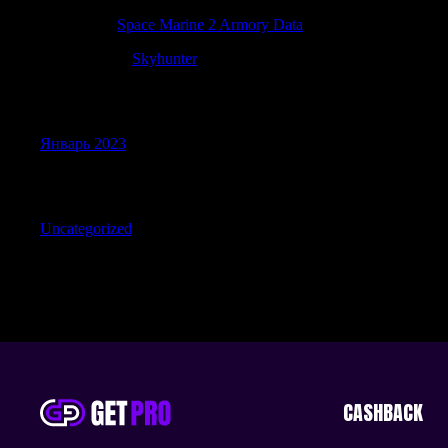
Jamesnex
к
Space Marine 2 Armory Data
Edwinnuate
к
Skyhunter
Archives
Январь 2023
Categories
Uncategorized
CASHBACK