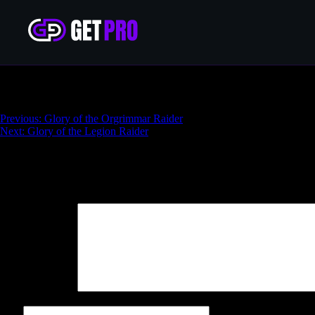
Glory of the Hellfire Raider
Навигация
Previous:
Glory of the Orgrimmar Raider
Next:
Glory of the Legion Raider
по
записям
Добавить комментарий
Ваш адрес email не будет опубликован.
Обязательные поля поме
Комментарий
*
Имя