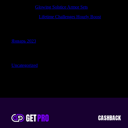
RobertTab
к
Glowing Solstice Armor Sets
RonaldBlive
к
Lifetime Challenges Hourly Boost
Archives
Январь 2023
Categories
Uncategorized
CASHBACK