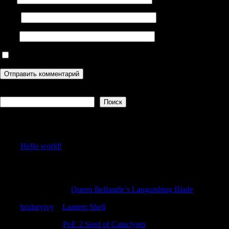
Email
Сайт
Сохранить моё имя, email и адрес сайта в этом браузере дл
Поиск
Поиск
Recent Posts
Hello world!
Recent Comments
Antonioincip
к
Queen Bellandir’s Languishing Blade
bruluryivy
к
Lantern Shell
RobertGer
к
PoE 2 Seed of Cataclysm