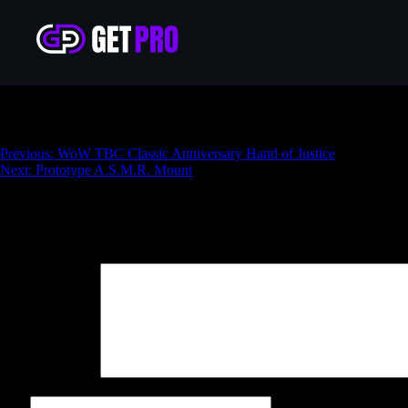
Glory of the Liberation of Undermine Raid
Навигация
Previous:
WoW TBC Classic Anniversary Hand of Justice
Next:
Prototype A.S.M.R. Mount
по
записям
Добавить комментарий
Ваш адрес email не будет опубликован.
Обязательные поля поме
Комментарий
*
Имя