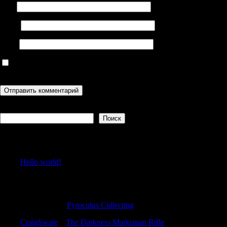
Имя
Email
Сайт
Сохранить моё имя, email и адрес сайта в этом браузере для
последующих моих комментариев.
Поиск
Поиск
Recent Posts
Hello world!
Recent Comments
RobertTrato
к
Pyroculus Collecting
CraigSwate
к
The Darkness Marksman Rifle