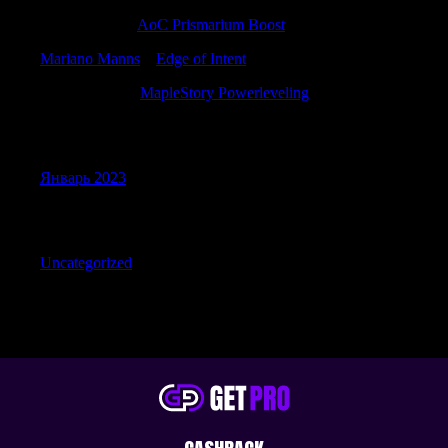
Samuelbrurb
к
AoC Prismarium Boost
Mariano Manns
к
Edge of Intent
Charlesseend
к
MapleStory Powerleveling
Archives
Январь 2023
Categories
Uncategorized