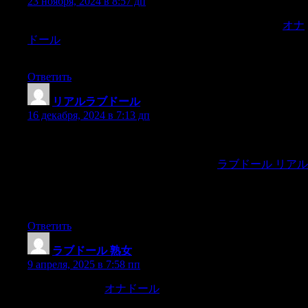
23 ноября, 2024 в 8:57 дп
PS. Sex and medical experts always advise you change the
オナ
ドール
condom or wash thoroughly when moving between
anal, vaginal and oral penetration to avoid transferring bacteria
Ответить
リアルラブドール
:
16 декабря, 2024 в 7:13 дп
The idea that Sally is both worthy of our respect and
understanding while also needing to account for her destructive
tendencies is held with equanimity in Barry.
ラブドール リアル
Why is this important? Because cultural representations of
traumatized people can unconsciously condition viewers to
expect survivors to behave in predictable ways.
Ответить
ラブドール 熟女
:
9 апреля, 2025 в 7:58 пп
and whole Ilands,
オナドール
and have attributed to them,