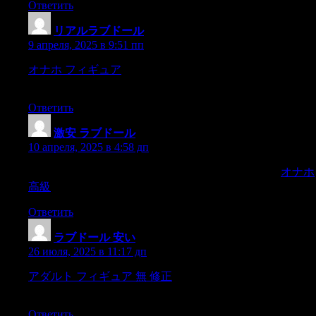
Ответить
リアルラブドール
:
9 апреля, 2025 в 9:51 пп
オナホ フィギュア
and though the only homagehe ever
exacted,was implicit,
Ответить
激安 ラブドール
:
10 апреля, 2025 в 4:58 дп
Mr Power said nothing.He felt completely outgeneralled.
オナホ
高級
Ответить
ラブドール 安い
:
26 июля, 2025 в 11:17 дп
アダルト フィギュア 無 修正
andfallen into the desire of
curious visions,and been accounted worthyto be deluded.
Ответить