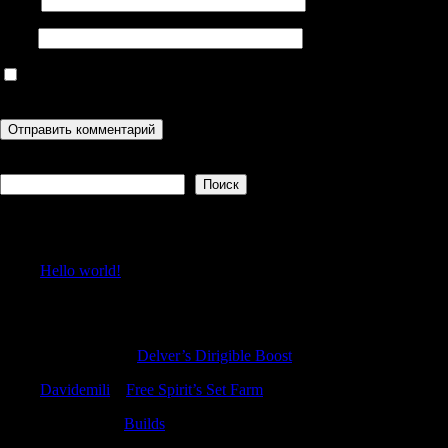
Email
Сайт
Сохранить моё имя, email и адрес сайта в этом браузере для
последующих моих комментариев.
Поиск
Поиск
Recent Posts
Hello world!
Recent Comments
TimothyTam
к
Delver’s Dirigible Boost
Davidemili
к
Free Spirit’s Set Farm
Stewartrex
к
Builds