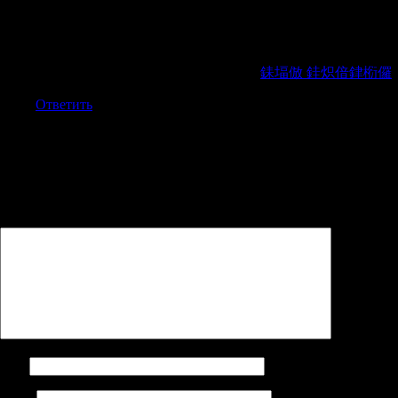
銇椼伨銇ｃ仧鑷垎銈掋€併亾銈撱仾銇点亞銇叞銈併倛
銇嗐仺銇椼仸銇勩仧.銇ゃ伨銈娿€佸郊濂炽倐绲愬眬銇郊
銇屽磭鎷濄仚銈嬨倧銇栤€曗€曞簝鍛娾€曗€曘伄鎵€鐢ｃ仹
銇傘倞鎴愭灉銇с伅銇亜銇嬨€併仺.
銇堛倣 銈炽偣銉椼儸
Ответить
Добавить комментарий
Ваш адрес email не будет опубликован.
Обязательные поля
помечены
*
Комментарий
*
Имя