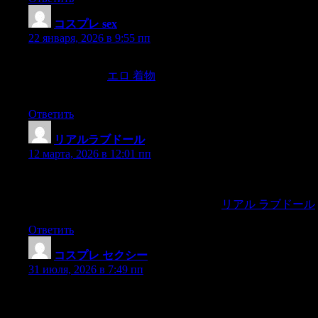
コスプレ sex
:
22 января, 2026 в 9:55 пп
cung doo’y dumaraang namamangca silang patung sa mga
paliguan saUlìulì,
エロ 着物
ang mga bahay na na sa pangpang
na dacong canan ng ilog,
Ответить
リアルラブドール
:
12 марта, 2026 в 12:01 пп
when we heard distinctly the noise of an airship.It grewnearer
and nearer until the sound was terrific and I could hear thepeople
in the street scurrying away to their houses.
リアル ラブドール
Ответить
コスプレ セクシー
:
31 июля, 2026 в 7:49 пп
褰笺伅鍐烽潤銇€冦亪銈嬨仧銇°仹銆併儫銈广兓銉嗐偅銈
裤儖銈伄鍦у€掔殑銇亗銇с倓銇嬨仌銇亞銈嶃仧銇堛仸