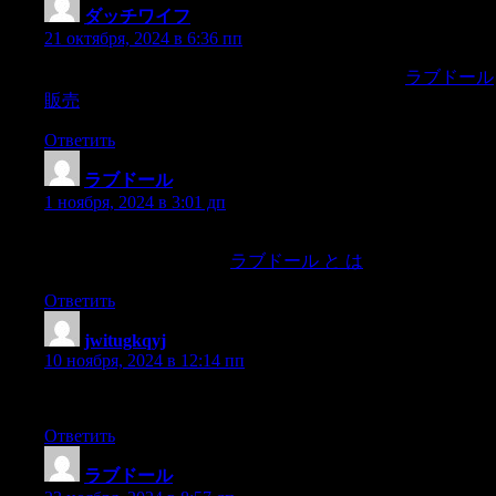
ダッチワイフ
:
21 октября, 2024 в 6:36 пп
large invertebrates,like octopuses and lobsters; now,
ラブドール
販売
Ответить
ラブドール
:
1 ноября, 2024 в 3:01 дп
I divide my course participants into two groups,“prosecution”
and “defence”respectively,
ラブドール と は
Ответить
jwitugkqyj
:
10 ноября, 2024 в 12:14 пп
Muchas gracias. ?Como puedo iniciar sesion?
Ответить
ラブドール
: