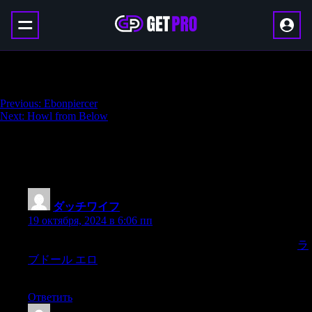
Greaves of the Empty Tomb
Навигация
Previous:
Ebonpiercer
Next:
Howl from Below
по
записям
13 thoughts on “
Greaves of the Empty
Tomb
”
ダッチワイフ
:
19 октября, 2024 в 6:06 пп
When we do harp on the negative and become overly critical,
ラ
ブドール エロ
it might indicate that we have difficulty with
some aspect of romantic intimacy.
Ответить