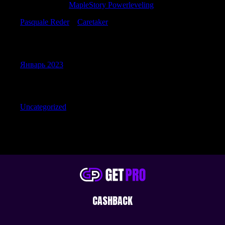
Samuelbrurb
к
MapleStory Powerleveling
Pasquale Reder
к
Caretaker
Archives
Январь 2023
Categories
Uncategorized
CASHBACK