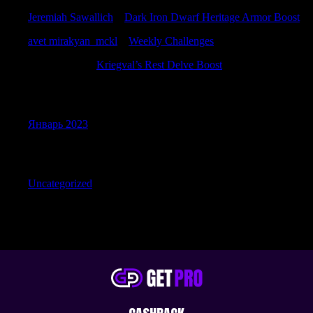
Jeremiah Sawallich
к
Dark Iron Dwarf Heritage Armor Boost
avet mirakyan_mckl
к
Weekly Challenges
PatrickNinee
к
Kriegval’s Rest Delve Boost
Archives
Январь 2023
Categories
Uncategorized