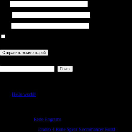
Имя
Email
Сайт
Сохранить моё имя, email и адрес сайта в этом браузере для
последующих моих комментариев.
Поиск
Поиск
Recent Posts
Hello world!
Recent Comments
DavidBit
к
Eerie Engrams
Justinpeage
к
Diablo 4 Bone Spear Necromancer Build