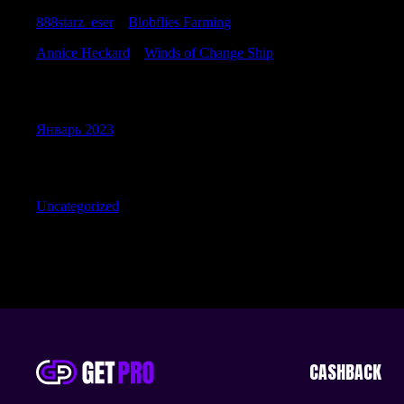
888starz_eser
к
Blobflies Farming
Annice Heckard
к
Winds of Change Ship
Archives
Январь 2023
Categories
Uncategorized
CASHBACK