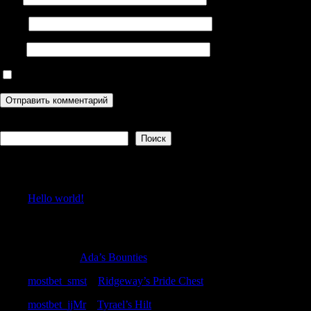
Email
Сайт
Сохранить моё имя, email и адрес сайта в этом браузере дл
Поиск
Поиск
Recent Posts
Hello world!
Recent Comments
LarryHef
к
Ada’s Bounties
mostbet_smst
к
Ridgeway’s Pride Chest
mostbet_jjMr
к
Tyrael’s Hilt