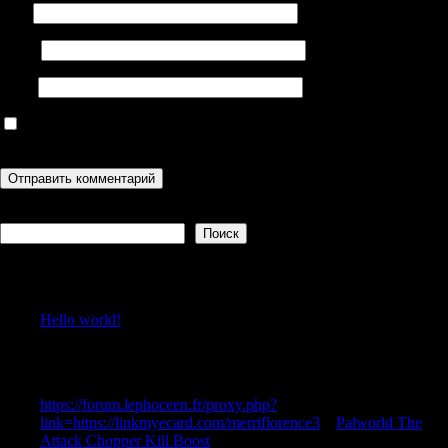
Имя
Email
Сайт
Сохранить моё имя, email и адрес сайта в этом браузере для
последующих моих комментариев.
Поиск
Поиск
Recent Posts
Hello world!
Recent Comments
https://forum.lephoceen.fr/proxy.php?
link=https://linkmyecard.com/merriflorence3
к
Palworld The
Attack Chopper Kill Boost