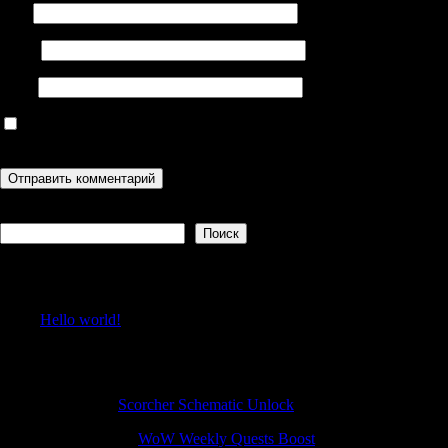
Имя
Email
Сайт
Сохранить моё имя, email и адрес сайта в этом браузере для
последующих моих комментариев.
Поиск
Поиск
Recent Posts
Hello world!
Recent Comments
Jamesfam
к
Scorcher Schematic Unlock
WilliamSoria
к
WoW Weekly Quests Boost