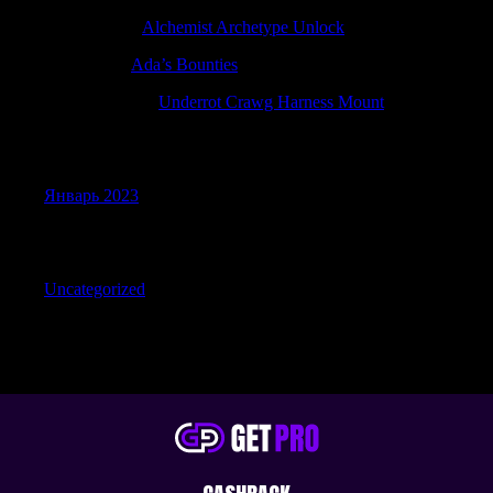
Robertquits
к
Alchemist Archetype Unlock
Patrickzef
к
Ada’s Bounties
Nicolaswhino
к
Underrot Crawg Harness Mount
Archives
Январь 2023
Categories
Uncategorized