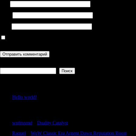
Имя
Email
Сайт
Сохранить моё имя, email и адрес сайта в этом браузере для
последующих моих комментариев.
Поиск
Поиск
Recent Posts
Hello world!
Recent Comments
wnfrnxmd
к
Duality Catalyst
Raquel
к
WoW Classic Era Argent Dawn Reputation Boost