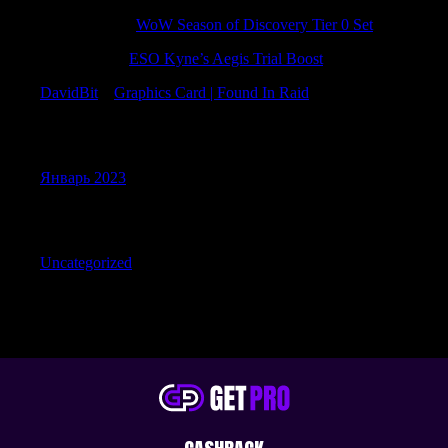
RonaldBlive
к
WoW Season of Discovery Tier 0 Set
Justinpeage
к
ESO Kyne’s Aegis Trial Boost
DavidBit
к
Graphics Card | Found In Raid
Archives
Январь 2023
Categories
Uncategorized