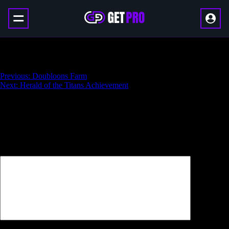
Hire the SoT Crew
Навигация
Previous:
Doubloons Farm
Next:
Herald of the Titans Achievement
по
записям
Добавить комментарий
Ваш адрес email не будет опубликован.
Обязательные поля
помечены
*
Комментарий
*