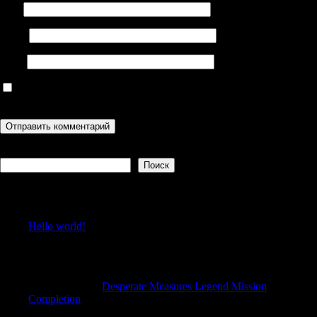
Имя
Email
Сайт
Сохранить моё имя, email и адрес сайта в этом браузере для
последующих моих комментариев.
Поиск
Поиск
Recent Posts
Hello world!
Recent Comments
Nicolaswhino
к
Desperate Measures Legend Mission
Completion