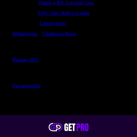
Richarddut
к
Diablo 4 BiS Ancestral Gear
Calebusats
к
ESO Class Skills Leveling
MichaelLib
к
Lantern Shell
WilliamSoria
к
Challenges Boost
Archives
Январь 2023
Categories
Uncategorized