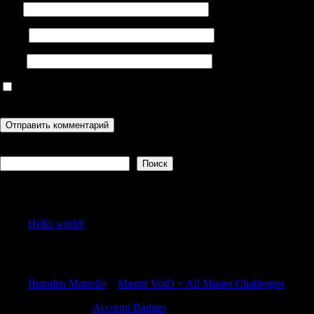
Имя
Email
Сайт
Сохранить моё имя, email и адрес сайта в этом браузере для
последующих моих комментариев.
Поиск
Поиск
Recent Posts
Hello world!
Recent Comments
Branden Marrello
к
Master VotD + All Master Challenges
Edwinnuate
к
Account Badges