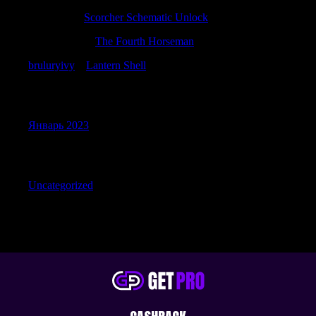
Jamiemag
к
Scorcher Schematic Unlock
Matthewkap
к
The Fourth Horseman
bruluryivy
к
Lantern Shell
Archives
Январь 2023
Categories
Uncategorized