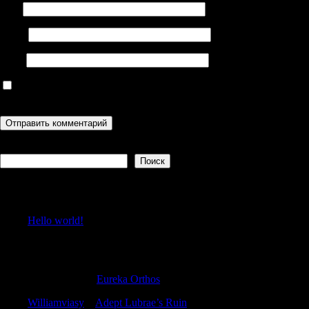
Имя
Email
Сайт
Сохранить моё имя, email и адрес сайта в этом браузере для
последующих моих комментариев.
Поиск
Поиск
Recent Posts
Hello world!
Recent Comments
Charlesseend
к
Eureka Orthos
Williamviasy
к
Adept Lubrae’s Ruin