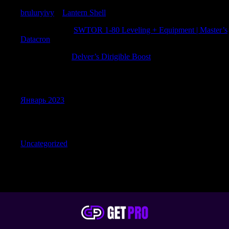
bruluryivy
к
Lantern Shell
Timothyusads
к
SWTOR 1-80 Leveling + Equipment | Master’s
Datacron
Gilbertamace
к
Delver’s Dirigible Boost
Archives
Январь 2023
Categories
Uncategorized