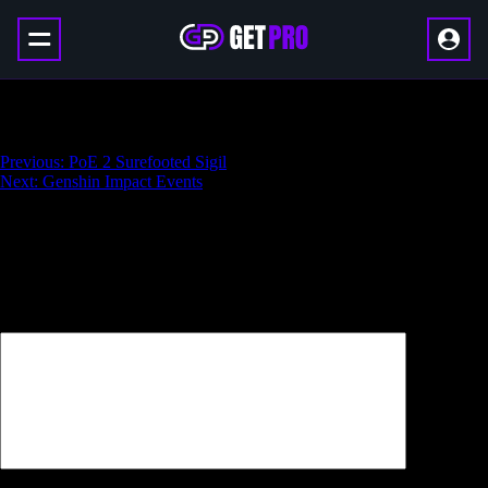
Khufu Shell
Навигация
Previous:
PoE 2 Surefooted Sigil
Next:
Genshin Impact Events
по
записям
Добавить комментарий
Ваш адрес email не будет опубликован.
Обязательные поля
помечены
*
Комментарий
*