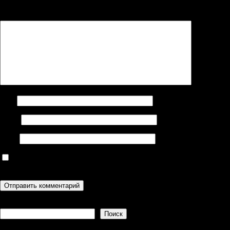
Комментарий
*
Имя
Email
Сайт
Сохранить моё имя, email и адрес сайта в этом браузере для
последующих моих комментариев.
Поиск
Поиск