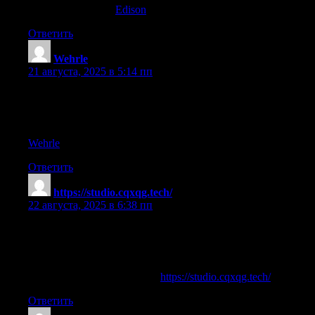
test dianabol cycle;
Edison
,
Ответить
Wehrle
:
21 августа, 2025 в 5:14 пп
2 iu hgh per day results
References:
Wehrle
Ответить
https://studio.cqxqg.tech/
:
22 августа, 2025 в 6:38 пп
muscle gain capsules
References:
natural alternative to steroids;
https://studio.cqxqg.tech/
,
Ответить