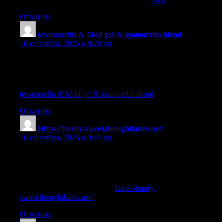
Ответить
tesamorelin & Mod grf & ipamorelin blend
:
10 сентября, 2025 в 8:28 дп
dosage guide tesamorelin ipamorelin
References:
tesamorelin & Mod grf & ipamorelin blend
Ответить
Https://hardy-sweet.thoughtlanes.net/
:
10 сентября, 2025 в 9:44 дп
peptide dosages weight loss selank and ipamorelin
References:
tesamorelin ipamorelin reddit (
https://hardy-
sweet.thoughtlanes.net/
)
Ответить