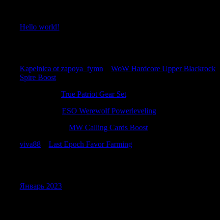
Recent Posts
Hello world!
Recent Comments
Kapelnica ot zapoya_fymn
к
WoW Hardcore Upper Blackrock
Spire Boost
Stewartrex
к
True Patriot Gear Set
Davidemili
к
ESO Werewolf Powerleveling
Charlesseend
к
MW Calling Cards Boost
viva88
к
Last Epoch Favor Farming
Archives
Январь 2023
Categories