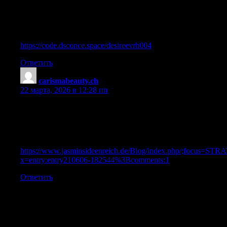
References:
Anabolic effect
References:
https://code.dsconce.space/desireevrh004
Ответить
carismabeauty.ch
:
22 марта, 2026 в 12:28 пп
References:
Anabolic steroids for sale
References:
https://www.jasminsideenreich.de/Blog/index.php/;focus=S
x=entry:entry210606-182544%3Bcomments:1
Ответить
Добавить комментарий
Ваш адрес email не будет опубликован.
Обязательные поля
помечены
*