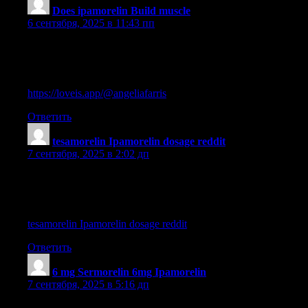
Does ipamorelin Build muscle
:
6 сентября, 2025 в 11:43 пп
ipamorelin and tirzepatide
References:
https://loveis.app/@angeliafarris
Ответить
tesamorelin Ipamorelin dosage reddit
:
7 сентября, 2025 в 2:02 дп
tesamorelin/ipamorelin results
References:
tesamorelin Ipamorelin dosage reddit
Ответить
6 mg Sermorelin 6mg Ipamorelin
:
7 сентября, 2025 в 5:16 дп
ipamorelin vs sermorelin vs tesamorelin