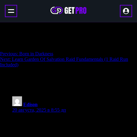
Learn Deep Stone Crypt Raid
Fundamentals (1 Raid Run Included)
Навигация
Previous:
Born in Darkness
Next:
Learn Garden Of Salvation Raid Fundamentals (1 Raid Run
по
Included)
записям
14 thoughts on “
Learn Deep Stone Crypt
Raid Fundamentals (1 Raid Run Included)
”
Edison
:
20 августа, 2025 в 8:55 дп
dianabol cycle dosage
References: