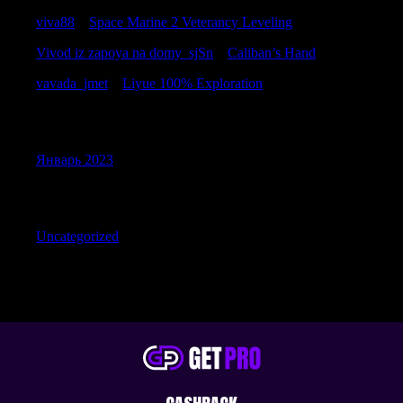
viva88
к
Space Marine 2 Veterancy Leveling
Vivod iz zapoya na domy_sjSn
к
Caliban’s Hand
vavada_jmet
к
Liyue 100% Exploration
Archives
Январь 2023
Categories
Uncategorized