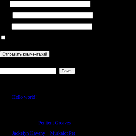
Имя
Email
Сайт
Сохранить моё имя, email и адрес сайта в этом браузере для
последующих моих комментариев.
Поиск
Поиск
Recent Posts
Hello world!
Recent Comments
Davidemili
к
Penitent Greaves
Jackelyn Kaveny
к
Murkalot Pet