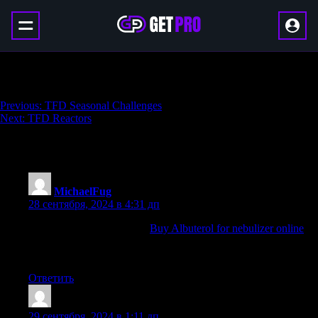
Mercury Camo
Навигация
Previous:
TFD Seasonal Challenges
Next:
TFD Reactors
по
записям
5 thoughts on “
Mercury Camo
”
MichaelFug
:
28 сентября, 2024 в 4:31 дп
buy cheap ventolin online:
Buy Albuterol for nebulizer online
—
ventolin tablets 4mg
ventolin india
Ответить
Josephneats
:
29 сентября, 2024 в 1:11 дп