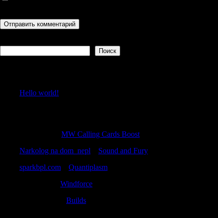
последующих моих комментариев.
Поиск
Поиск
Recent Posts
Hello world!
Recent Comments
Davidemili
к
MW Calling Cards Boost
Narkolog na dom_nepl
к
Sound and Fury
sparkbpl.com
к
Quantiplasm
Stewartrex
к
Windforce
RonaldBlive
к
Builds