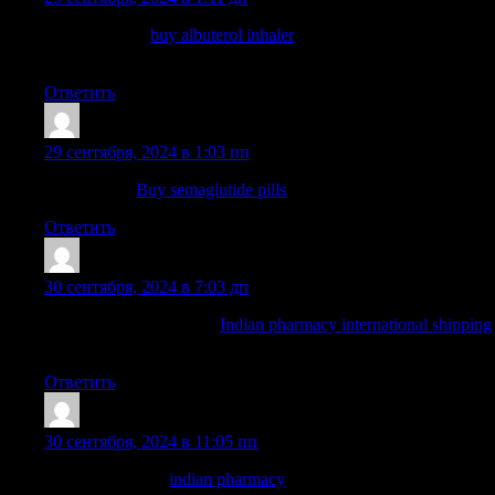
order ventolin:
buy albuterol inhaler
— order ventolin from
canada no prescription
Ответить
Josephneats
:
29 сентября, 2024 в 1:03 пп
semaglutide:
Buy semaglutide pills
— buy rybelsus
Ответить
TimothyBlAra
:
30 сентября, 2024 в 7:03 дп
indian pharmacy paypal:
Indian pharmacy international shipping
— cheapest online pharmacy india
Ответить
TimothyBlAra
:
30 сентября, 2024 в 11:05 пп
indian pharmacy:
indian pharmacy
— online shopping