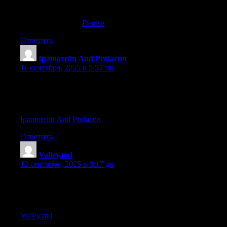
References:
ipamorelin holtorf (
Denise
)
Ответить
Ipamorelin And Prolactin
:
11 сентября, 2025 в 5:57 пп
ipamoreline and ghrelin
References:
Ipamorelin And Prolactin
Ответить
Valley.md
:
12 сентября, 2025 в 8:17 дп
cjc 1295 ipamorelin benefit
References:
Valley.md