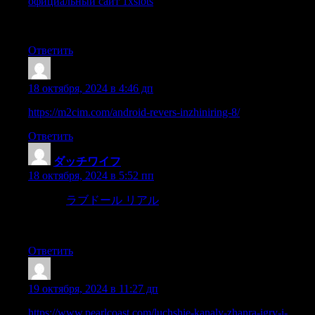
официальный сайт 1xslots
и начните игру с
приветственными бонусами и фриспинами для успешного
старта.
Ответить
starzbet
:
18 октября, 2024 в 4:46 дп
https://m2cim.com/android-revers-inzhiniring-8/
Ответить
ダッチワイフ
:
18 октября, 2024 в 5:52 пп
or upset,
ラブドール リアル
that’s a great opportunity to ask if
the filmmakers are doing this intentionally to challenge our
assumptions about what makes a worthy protagonist.
Ответить
apkboy
:
19 октября, 2024 в 11:27 дп
https://www.pearlcoast.com/luchshie-kanaly-zhanra-igry-i-