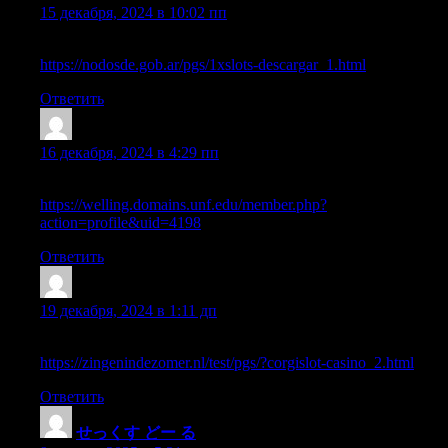
15 декабря, 2024 в 10:02 пп
Descubre los bonos de 1xslots
https://nodosde.gob.ar/pgs/1xslots-descargar_1.html
Ответить
corgislottt
:
16 декабря, 2024 в 4:29 пп
Bezoek CorgiSlot nu
https://welling.domains.unf.edu/member.php?
action=profile&uid=4198
Ответить
corgiindex
:
19 декабря, 2024 в 1:11 дп
Vraag meer informatie over CorgiSlot
https://zingenindezomer.nl/test/pgs/?corgislot-casino_2.html
Ответить
せっくす どー る
: