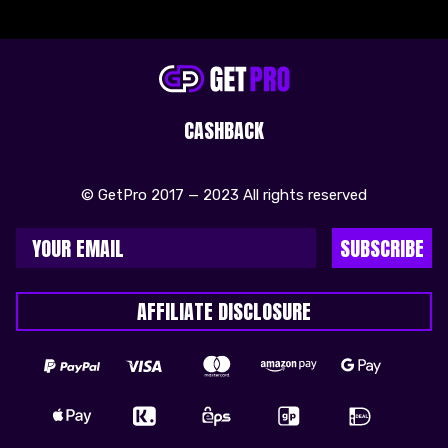
CASHBACK
© GetPro 2017 — 2023 All rights reserved
SUBSCRIBE
AFFILIATE DISCLOSURE