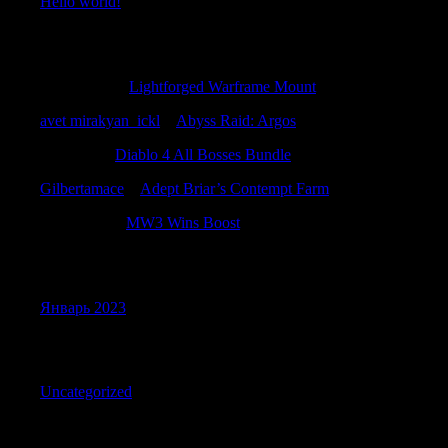
Hello world!
Recent Comments
Justinpeage
к
Lightforged Warframe Mount
avet mirakyan_ickl
к
Abyss Raid: Argos
LarryHef
к
Diablo 4 All Bosses Bundle
Gilbertamace
к
Adept Briar’s Contempt Farm
ThomasJes
к
MW3 Wins Boost
Archives
Январь 2023
Categories
Uncategorized