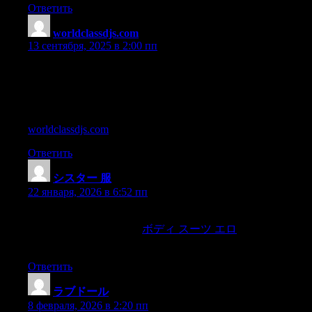
Ответить
worldclassdjs.com
:
13 сентября, 2025 в 2:00 пп
sermorelin vs ipamorelin for muscle growth
References:
what are the benefits of combining cjc-1295 and ipamorelin,
worldclassdjs.com
,
Ответить
シスター 服
:
22 января, 2026 в 6:52 пп
Sinasabing ang Rectorna paparito ay may dalang panukalang
pagbabago ng? pagtuturo.
ボディ スーツ エロ
…magantay
kayó ng? kaunti,
Ответить
ラブドール
:
8 февраля, 2026 в 2:20 пп