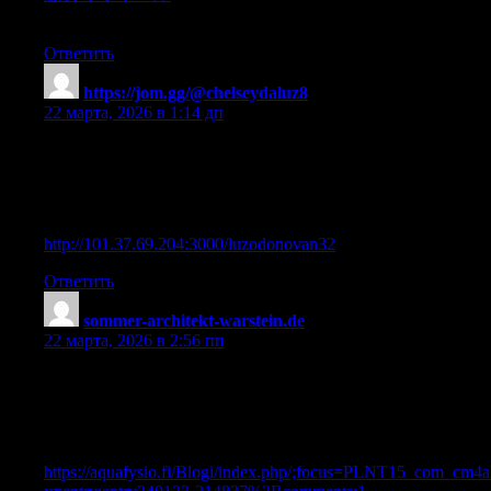
present,
Ответить
https://jom.gg/@chelseydaluz8
:
22 марта, 2026 в 1:14 дп
References:
Difference between steroids and testosterone
References:
http://101.37.69.204:3000/luzodonovan32
Ответить
sommer-architekt-warstein.de
:
22 марта, 2026 в 2:56 пп
References:
Beginner steroid stack
References:
https://aquafysio.fi/Blogi/index.php/;focus=PLNT15_com_