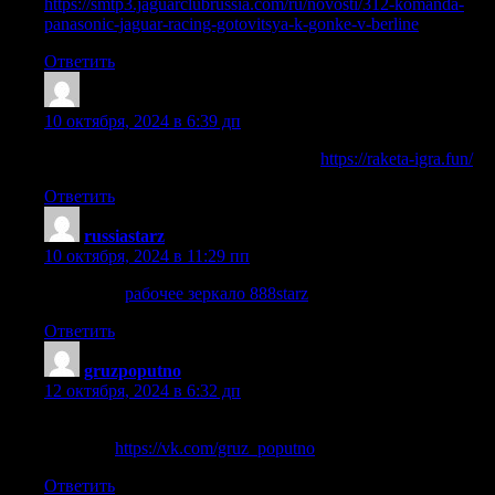
https://smtp3.jaguarclubrussia.com/ru/novosti/312-komanda-
panasonic-jaguar-racing-gotovitsya-k-gonke-v-berline
Ответить
Luckyjetraketa
:
10 октября, 2024 в 6:39 дп
официальное приложение Lucky Jet
https://raketa-igra.fun/
Ответить
russiastarz
:
10 октября, 2024 в 11:29 пп
Надежное
рабочее зеркало 888starz
доступно прямо сейчас.
Ответить
gruzpoputno
:
12 октября, 2024 в 6:32 дп
Попутный груз – это доступность и экономия на каждой
доставке
https://vk.com/gruz_poputno
Ответить