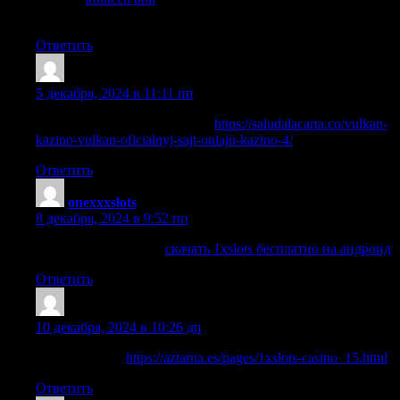
participate in simple dialogues
Ответить
apkportalnik
:
5 декабря, 2024 в 11:11 пп
закачать приложения казино
https://saludalacarta.co/vulkan-
kazino-vulkan-oficialnyj-sajt-onlajn-kazino-4/
Ответить
onexxxslots
:
8 декабря, 2024 в 9:52 пп
Не пропустите шанс
скачать 1xslots бесплатно на андроид
.
Ответить
onexxxsila
:
10 декабря, 2024 в 10:26 дп
Гид по 1xSlots
https://aztarna.es/pages/1xslots-casino_15.html
Ответить