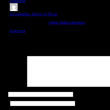
Ответить
TimothyBlAra
:
30 сентября, 2024 в 11:58 пп
indian pharmacy paypal:
online Indian pharmacy
— buy prescrip
Ответить
Добавить комментарий
Ваш адрес email не будет опубликован.
Обязательные поля поме
Комментарий
*
Имя
Email