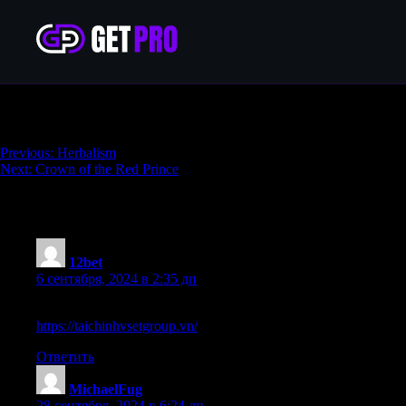
Mining
Навигация
Previous:
Herbalism
Next:
Crown of the Red Prince
по
записям
6 thoughts on “
Mining
”
12bet
:
6 сентября, 2024 в 2:35 дп
12bet la huyen thoai nha cai ca cuoc online uy tin so mot tai V
https://taichinhvsetgroup.vn/
Ответить
MichaelFug
:
28 сентября, 2024 в 6:24 дп