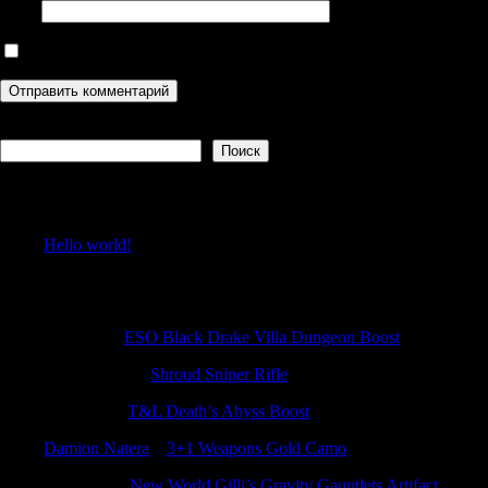
Сайт
Сохранить моё имя, email и адрес сайта в этом браузере дл
Поиск
Поиск
Recent Posts
Hello world!
Recent Comments
DavidBit
к
ESO Black Drake Villa Dungeon Boost
WilliamSoria
к
Shroud Sniper Rifle
Jamesnex
к
T&L Death’s Abyss Boost
Damion Natera
к
3+1 Weapons Gold Camo
Patrickzef
к
New World Gilli’s Gravity Gauntlets Artifact