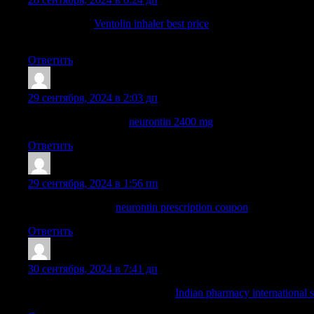
ventolin price:
Ventolin inhaler best price
— ventolin proventil
where can i buy ventolin in uk
Ответить
Josephneats
:
29 сентября, 2024 в 2:03 дп
neurontin 800 mg pill:
neurontin 2400 mg
— neurontin price
Ответить
Josephneats
:
29 сентября, 2024 в 1:56 пп
neurontin discount:
neurontin prescription coupon
— neurontin s
Ответить
TimothyBlAra
:
30 сентября, 2024 в 7:41 дп
online shopping pharmacy india:
Indian pharmacy international 