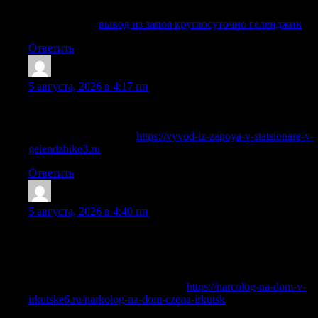
стационар и дальнейшее сопровождение по показаниям.
Подробнее —
вывод из запоя круглосуточно геленджик
Ответить
RichardPek
:
5 августа, 2026 в 4:17 пп
Быстро собираем первичную информацию, оцениваем
риски и предлагаем подходящий вариант обращения.
Разобраться лучше —
https://vyvod-iz-zapoya-v-statsionare-v-
gelendzhike3.ru
Ответить
AngeloFap
:
5 августа, 2026 в 4:40 пп
Если пациент находится в критическом состоянии, не
осознаёт происходящее, проявляет агрессию или,
наоборот, впадает в апатию, не стоит ждать — необходимо
вызвать нарколога немедленно.
Подробнее можно узнать тут —
https://narcolog-na-dom-v-
irkutske6.ru/narkolog-na-dom-czena-irkutsk