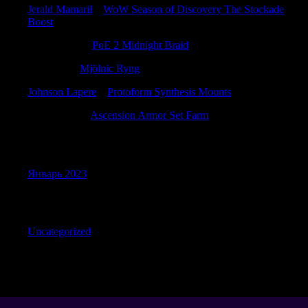
Jerald Mamaril
к
WoW Season of Discovery The Stockade
Boost
BradleyGub
к
PoE 2 Midnight Braid
Petergow
к
Mjölnic Ryng
Johnson Lapere
к
Protoform Synthesis Mounts
EdwardDor
к
Ascension Armor Set Farm
Archives
Январь 2023
Categories
Uncategorized