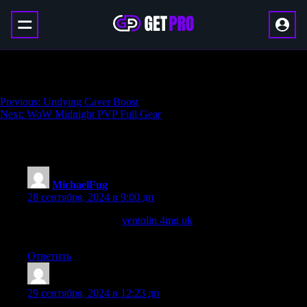
Mjölnic Ryng
Навигация
Previous:
Undying Caver Boost
Next:
WoW Midnight PVP Full Gear
по
записям
40 thoughts on “
Mjölnic Ryng
”
MichaelFug
:
28 сентября, 2024 в 9:00 дп
ventolin otc australia:
ventolin 4mg uk
— ventolin pills
purchase ventolin inhaler online
Ответить
Josephneats
:
29 сентября, 2024 в 12:23 дп