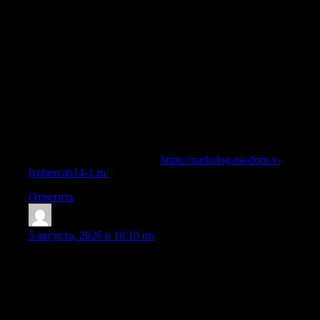
Распознать критическое состояние, требующее участия
профессионалов, можно по характерным признакам. Если
у близкого наблюдается расстройство сознания,
неадекватное поведение или резкие скачки артериального
давления, медлить больше нельзя. В таких случаях
необходима экстренная помощь врача-психиатра, ведь
длительное воздействие токсинов может закончиться
отказом жизненно важных органов. Вызвать нарколога на
дом в Москве и области нужно при первых же угрозах, не
дожидаясь усугубления ситуации. Наши специалисты
готовы провести лечение запоя и снятие ломки
немедленно.
Изучить вопрос глубже —
https://narkolog-na-dom-v-
lyubercah14-1.ru/
Ответить
ErnestKal
:
5 августа, 2026 в 10:10 пп
Вывод из запоя в Москве — это профессиональная
наркологическая помощь, направленная на безопасное
прекращение длительного употребления алкоголя и
устранение симптомов тяжелой интоксикации. В Москве
и Подмосковье востребованы разные варианты: разовая