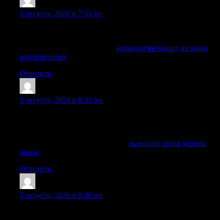
ClaytonTieby
:
5 августа, 2026 в 7:51 пп
Заявку можно оставить в любое время, специалист быстро
сориентирует по дальнейшим действиям.
Ознакомиться с деталями —
наркология вывод из запоя
новороссийск
Ответить
JohnnyWAG
:
5 августа, 2026 в 8:31 пп
С пациентом работают профильные специалисты, которые
оценивают состояние и подбирают безопасный план
помощи.
Подробнее можно узнать тут —
вывод из запоя дешево
анапа
Ответить
ScottElugh
:
5 августа, 2026 в 8:40 пп
Вывод из запоя — это не бытовая процедура и не обычное