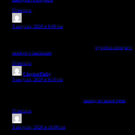
Ответить
EdwardDor
:
5 августа, 2026 в 9:08 пп
Принимаем заявки круглосуточно, уточняем состояние и
подбираем безопасный формат помощи.
Получить дополнительные сведения —
vyvod-iz-zapoya-v-
moskve-v-stacionare
Ответить
ClaytonTieby
:
5 августа, 2026 в 9:10 пп
Помощь может включать консультацию, детоксикацию,
стационар и дальнейшее сопровождение по показаниям.
Получить больше информации —
вывод из запоя цена
Ответить
JamesKeerb
:
5 августа, 2026 в 10:08 пп