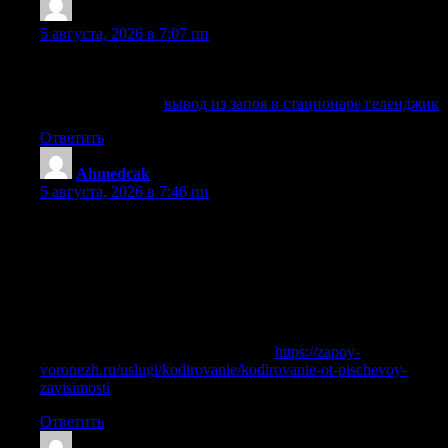
Robertgrali
:
5 августа, 2026 в 7:07 пп
Соблюдаем конфиденциальность, бережно общаемся с
пациентом и его близкими на каждом этапе.
Узнать больше —
вывод из запоя в стационаре геленджик
Ответить
Ahmedcak
:
5 августа, 2026 в 7:46 пп
В данной статье рассматриваются проблемы
общественного здоровья и социальные факторы,
влияющие на него. Мы акцентируем внимание на
значении профилактики и осведомленности в защите
здоровья на уровне общества. Читатели смогут узнать о
новых инициативах и программах, направленных на
улучшение здоровья населения.
Давай разберёмся досконально —
https://zapoy-
voronezh.ru/uslugi/kodirovanie/kodirovanie-ot-pischevoy-
zavisimosti
Ответить