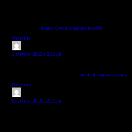
организма и возможность быстро получить обследование.
Стационарное лечение помогает безопасно выйти из
запойного состояния, снизить нагрузку на сердце, печень,
нервную и сосудистую системы, а также начать
полноценное восстановление.
Подробнее —
klinika-vyvod-iz-zapoya-moskva
Ответить
Jamesnex
:
6 августа, 2026 в 2:26 дп
Помогаем быстро перейти от консультации к конкретному
плану: выезд, стационар или наблюдение.
Подробнее можно узнать тут —
срочный вывод из запоя
Ответить
JohnnyWAG
:
6 августа, 2026 в 2:27 дп
Алкоголь является сильным наркотиком, зависимость
формируется и на физиологическом, и на психологическом
уровне, поэтому такое состояние требует комплексной
работы сразу нескольких специалистов. Нарколог, врач
общей практики, психолог, психотерапевт, психиатр и