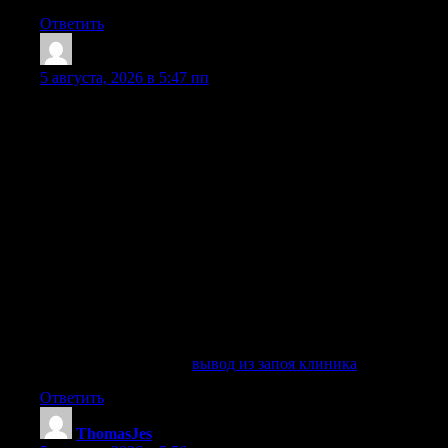
Ответить
PatrickNinee
:
5 августа, 2026 в 5:47 пп
Вывод из запоя — это медицинский процесс,
направленный на безопасное прерывание длительного
употребления алкоголя, очищение организма от токсинов,
восстановление физического состояния человека и
снижение риска опасных осложнений. Если зависимый
продолжает пить несколько дней, недель, месяцев или
даже года, нарушается работа нервной, сердечно-
сосудистой, пищеварительной и выделительной системы,
страдают внутренние органы, ухудшается сон, появляются
страх, тремор, тошнота, головная боль, слабость и
выраженный абстинентный синдром. В такой ситуации
важно не ждать, а вызвать врача или нарколога, чтобы
получить профессиональное лечение быстро, анонимно и
под контролем специалистов.
Разобраться лучше —
вывод из запоя клиника
Ответить
ThomasJes
: