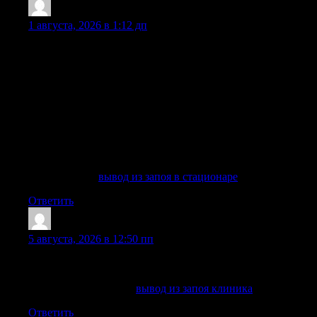
Kevinlam
:
1 августа, 2026 в 1:12 дп
Вывод из запоя в стационаре нужен тогда, когда человек
уже не может самостоятельно остановиться, плохо
переносит отмену спиртных напитков, не спит несколько
суток, испытывает тремор, тревожность, скачки давления,
боли в области сердца, нарушения со стороны ЖКТ и
нервной системы. В таких случаях домашние меры часто
оказываются неэффективной попыткой «перетерпеть», а
резкий отказ от алкоголя без медицинского наблюдения
может привести к осложнениям, белой горячке, психозам,
судорогам, аритмии, инфаркту или инсульту.
Подробнее —
вывод из запоя в стационаре
Ответить
ClaytonTieby
:
5 августа, 2026 в 12:50 пп
Заявку можно оставить в любое время, специалист быстро
сориентирует по дальнейшим действиям.
Разобраться лучше —
вывод из запоя клиника
Ответить