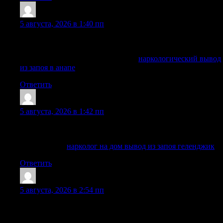
ScottElugh
:
5 августа, 2026 в 1:40 пп
Принимаем заявки круглосуточно, уточняем состояние и
подбираем безопасный формат помощи.
Исследовать вопрос подробнее —
наркологический вывод
из запоя в анапе
Ответить
Edwinnuate
:
5 августа, 2026 в 1:42 пп
Заявку можно оставить в любое время, специалист быстро
сориентирует по дальнейшим действиям.
Детальнее —
нарколог на дом вывод из запоя геленджик
Ответить
Jamesnex
:
5 августа, 2026 в 2:54 пп
Информация об обращении не передается третьим лицам,
а детали лечения обсуждаются только с пациентом.