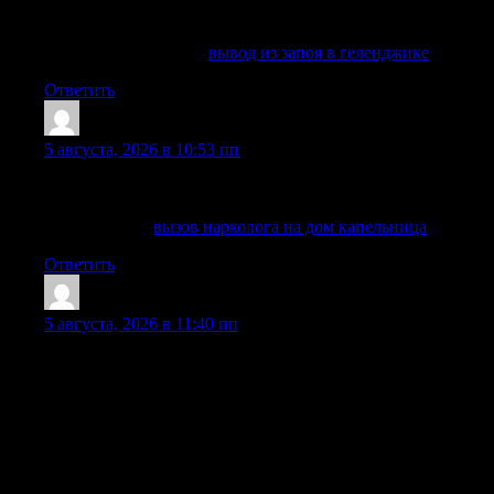
Соблюдаем конфиденциальность, бережно общаемся с
пациентом и его близкими на каждом этапе.
Углубиться в тему —
вывод из запоя в геленджике
Ответить
Petergow
:
5 августа, 2026 в 10:53 пп
Помощь оказывают врачи с практикой в наркологии,
психиатрии и восстановительной терапии.
Подробнее —
вызов нарколога на дом капельница
Ответить
Sheldonsouro
:
5 августа, 2026 в 11:40 пп
Вывод из запоя в стационаре в Москве требуется в
случаях, когда человек пьет несколько дней, не может
самостоятельно остановиться, плохо спит, отказывается от
еды, испытывает тремор, тревогу, боли, скачки давления
или признаки острой интоксикации. В такой ситуации
домашнего ухода часто недостаточно: нужна медицинская
помощь, контроль состояния, грамотная детоксикация