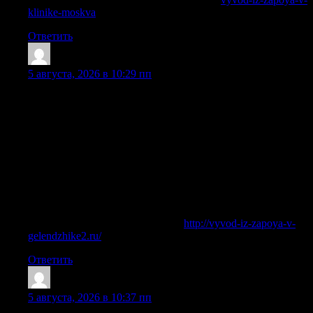
klinike-moskva
Ответить
Edwinnuate
:
5 августа, 2026 в 10:29 пп
Длительное употребление алкоголя в больших количествах
приводит к сильной интоксикации организма. В
результате развивается алкогольная зависимость, которая
проявляется в желании продолжать пить. Запой
становится причиной множества осложнений: от
повышения артериального давления, печеночной
недостаточности и нарушений работы сердца до
галлюцинаций и белой горячки. Многие выбирают
профессиональное лечение, чтобы избежать негативных
последствий.
Подробнее можно узнать тут —
http://vyvod-iz-zapoya-v-
gelendzhike2.ru/
Ответить
Robertgrali
:
5 августа, 2026 в 10:37 пп