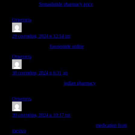
rybelsus cost:
Semaglutide pharmacy price
— cheap Rybelsus
14 mg
Ответить
Josephneats
:
29 сентября, 2024 в 12:14 пп
lasix generic name:
furosemide online
— furosemide
Ответить
TimothyBlAra
:
30 сентября, 2024 в 6:31 дп
top online pharmacy india:
indian pharmacy
— indianpharmacy
com
Ответить
TimothyBlAra
:
30 сентября, 2024 в 10:17 пп
buying prescription drugs in mexico online:
medication from
mexico
— mexican drugstore online