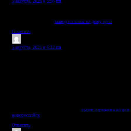
5 августа, 2026 в 5:56 пп
Принимаем заявки круглосуточно, уточняем состояние и
подбираем безопасный формат помощи.
Выяснить больше —
вывод из запоя на дому цена
Ответить
Randallcarse
:
5 августа, 2026 в 6:22 пп
Нарколог на дом приезжает в экстренных и неотложных
ситуациях и быстро оценивает состояние и сразу начинает
необходимые процедуры. Врач может провести вывод из
запоя, снятие абстинентного синдрома, медикаментозное
вытрезвление, стабилизацию давления, инфузионную
терапию, подбор лекарств, мотивационную беседу и
первичный план восстановления. Помощь оказывается
анонимно, без постановки на учет, без лишних
опознавательных знаков и без передачи персональных
данных третьим лицам.
Исследовать вопрос подробнее —
вызов нарколога на дом
новороссийск
Ответить