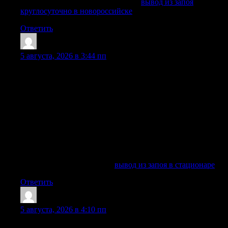
Получить больше информации —
вывод из запоя
круглосуточно в новороссийске
Ответить
Sheldonsouro
:
5 августа, 2026 в 3:44 пп
Клиника доктора Исаева предоставляет услугу вывода из
запоя в стационаре в Москве круглосуточно и анонимно.
Такой формат особенно важен, когда родственников
тревожит поведение близкого, появляются галлюцинации,
выраженная бессонница, депрессии, агрессия, сильная
слабость, признаки отравления или последствия
длительного приема спиртного. Персонал работает строго
по принципам конфиденциальности, а обработка
персональных данных проводится с согласия
обратившегося и в защищенном порядке.
Изучить вопрос глубже —
вывод из запоя в стационаре
Ответить
Robertgrali
:
5 августа, 2026 в 4:10 пп
Помощь может включать консультацию, детоксикацию,