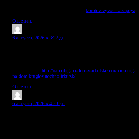
осложнений и желание больного начать путь к трезвости.
Получить больше информации —
korolev-vyvod-iz-zapoya
Ответить
AngeloFap
:
6 августа, 2026 в 3:22 дп
После поступления заявки врач выезжает в течение 30–60
минут и по прибытии проводит диагностику, оценивает
состояние пациента, измеряет пульс, давление, уровень
кислорода в крови.
Детальнее —
http://narcolog-na-dom-v-irkutske6.ru/narkolog-
na-dom-kruglosutochno-irkutsk/
Ответить
Petergow
:
6 августа, 2026 в 4:29 дп
Откладывать обращение за наркологической поддержкой
нельзя – абстинентный синдром может прогрессировать
непредсказуемо. Критическое состояние иногда
развивается в течение нескольких часов, особенно если
речь идёт о серьёзном отравлении этанолом или