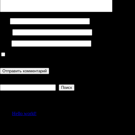
Имя
Email
Сайт
Сохранить моё имя, email и адрес сайта в этом браузере для
последующих моих комментариев.
Поиск
Поиск
Recent Posts
Hello world!
Recent Comments