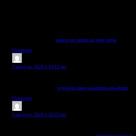
капельница на дом, лечение в стационаре клиники,
амбулаторное сопровождение, кодирование, психотерапия,
реабилитация и дальнейшее наблюдение при зависимости.
Поэтому для вывода из запоя стоит заранее оценить
возможные риски и сделать правильный выбор, куда
обратиться — в государственную лечебницу или в
частную клинику, где лечение будет анонимным.
Выяснить больше —
вывод из запоя на дому цена
Ответить
BradleyGub
:
5 августа, 2026 в 10:12 пп
Рекомендации строятся вокруг состояния человека, а не по
универсальному шаблону для всех случаев.
Углубиться в тему —
vyvod-iz-zapoya-kapelnica-na-domu
Ответить
Sheldonsouro
:
5 августа, 2026 в 10:23 пп
Специалисты регулярно помогают при интоксикации,
запоях, абстиненции и сложных состояниях зависимости.
Получить дополнительные сведения —
vyvod-iz-zapoya-v-