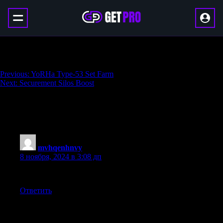
Model Tactical Armor Set Farm
Навигация
Previous:
YoRHa Type-53 Set Farm
Next:
Securement Silos Boost
по
записям
One thought on “
Model Tactical Armor Set
Farm
”
mvhqenhnvy
:
8 ноября, 2024 в 3:08 дп
Muchas gracias. ?Como puedo iniciar sesion?
Ответить
Добавить комментарий