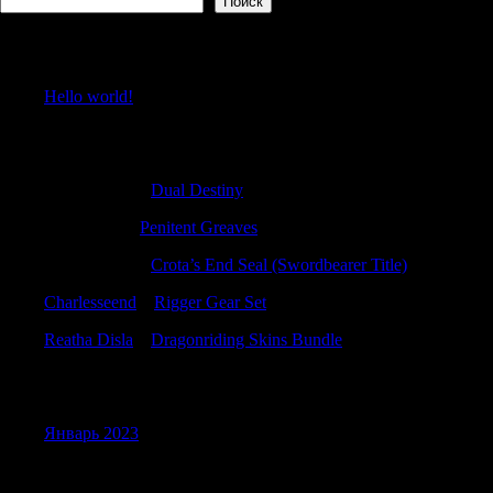
Поиск
Recent Posts
Hello world!
Recent Comments
TimothyTam
к
Dual Destiny
DavidNow
к
Penitent Greaves
Samuelbrurb
к
Crota’s End Seal (Swordbearer Title)
Charlesseend
к
Rigger Gear Set
Reatha Disla
к
Dragonriding Skins Bundle
Archives
Январь 2023
Categories