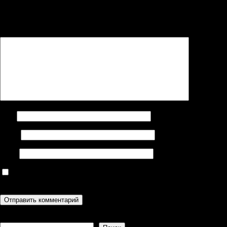
Ваш адрес email не будет опубликован.
Обязательные поля
помечены
*
Комментарий
*
Имя
Email
Сайт
Сохранить моё имя, email и адрес сайта в этом браузере для
последующих моих комментариев.
Поиск