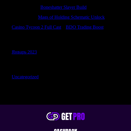
PatrickNinee
к
Boneshatter Slayer Build
CraigSwate
к
Mags of Holding Schematic Unlock
Casino Tycoon 2 Full Cast
к
BDO Trading Boost
Archives
Январь 2023
Categories
Uncategorized