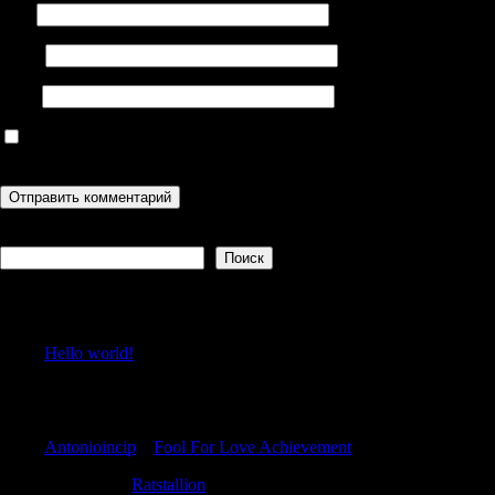
Имя
Email
Сайт
Сохранить моё имя, email и адрес сайта в этом браузере для
последующих моих комментариев.
Поиск
Поиск
Recent Posts
Hello world!
Recent Comments
Antonioincip
к
Fool For Love Achievement
ErnestKal
к
Ratstallion