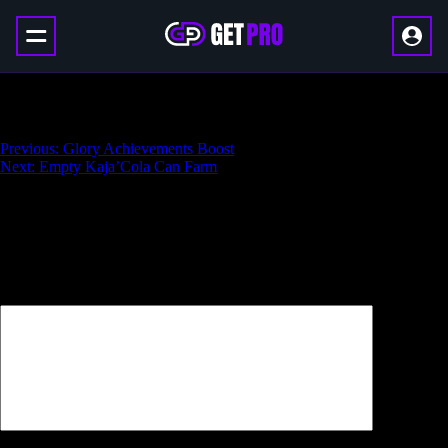
Mrs. Barnes Black Widow Unlock
Навигация
Previous:
Glory Achievements Boost
Next:
Empty Kaja’Cola Can Farm
по
записям
Добавить комментарий
Ваш адрес email не будет опубликован.
Обязательные поля
помечены
*
Комментарий
*