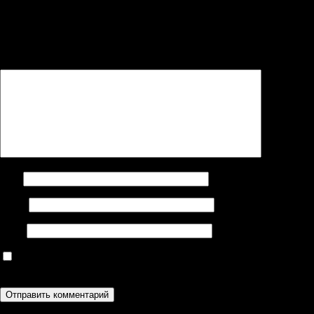
Ваш адрес email не будет опубликован.
Обязательные поля
помечены
*
Комментарий
*
Имя
Email
Сайт
Сохранить моё имя, email и адрес сайта в этом браузере для
последующих моих комментариев.