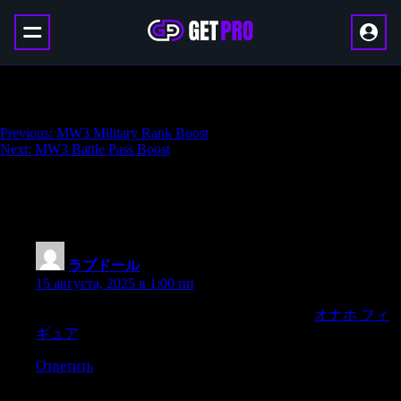
MW3 Campaign Completion
Навигация
Previous:
MW3 Military Rank Boost
Next:
MW3 Battle Pass Boost
по
записям
One thought on “
MW3 Campaign
Completion
”
ラブドール
:
15 августа, 2025 в 1:00 пп
after the same meal,take a few turns inthe garden.
オナホ フィ
ギュア
Ответить
Добавить комментарий