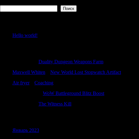
Поиск
Поиск
Recent Posts
Hello world!
Recent Comments
Stewartrex
к
Duality Dungeon Weapons Farm
Maxwell Whiten
к
New World Lost Stopwatch Artifact
Air fryer
к
Coaching
Williamviasy
к
WoW Battleground Blitz Boost
Stewartrex
к
The Witness Kill
Archives
Январь 2023