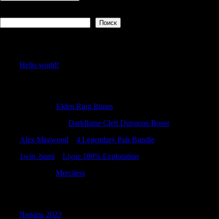
Поиск
Поиск
Recent Posts
Hello world!
Recent Comments
LarryHef
к
Elden Ring Runes
Gilbertamace
к
Darkflame Cleft Dungeon Boost
Alex Magwood
к
4 Legendary Pals Bundle
1win_bqmi
к
Liyue 100% Exploration
DavidBit
к
Merciless
Archives
Январь 2023