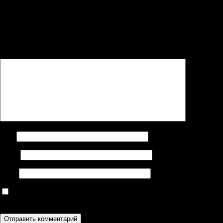
Добавить комментарий
Ваш адрес email не будет опубликован.
Обязательные поля
помечены
*
Комментарий
*
Имя
Email
Сайт
Сохранить моё имя, email и адрес сайта в этом браузере для
последующих моих комментариев.