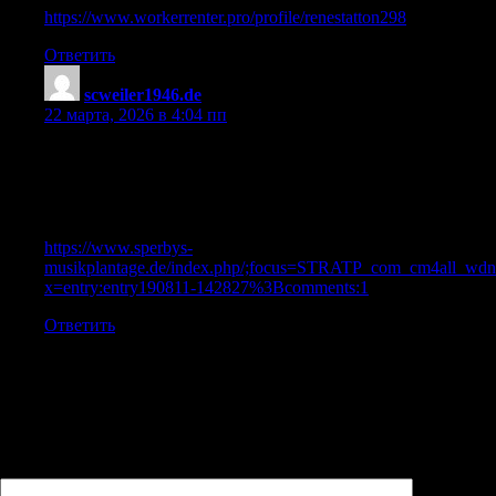
https://www.workerrenter.pro/profile/renestatton298
Ответить
scweiler1946.de
:
22 марта, 2026 в 4:04 пп
References:
Steroids australia
References:
https://www.sperbys-
musikplantage.de/index.php/;focus=STRATP_com_cm4all_w
x=entry:entry190811-142827%3Bcomments:1
Ответить
Добавить комментарий
Ваш адрес email не будет опубликован.
Обязательные поля
помечены
*
Комментарий
*