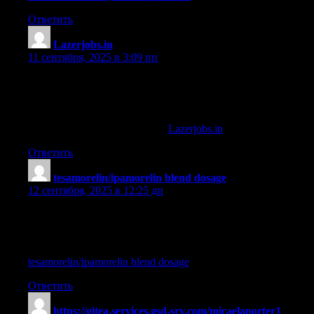
Ответить
Lazerjobs.in
:
11 сентября, 2025 в 3:09 пп
ipamorelin france
References:
ipamorelin or Steroid Reviews;
Lazerjobs.in
,
Ответить
tesamorelin/ipamorelin blend dosage
:
12 сентября, 2025 в 12:25 дп
best ipamorelin cjc 1295
References:
tesamorelin/ipamorelin blend dosage
Ответить
https://gitea.services.gsd-srv.com/micaelaporter1
: