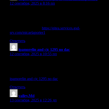
12 сентября, 2025 в 8:16 пп
ipamorelin cjc 1295 how long to take
References:
ipamorelin hair loss [
https://gitea.services.gsd-
srv.com/micaelaporter1
]
Ответить
ipamorelin and cjc 1295 no dac
:
12 сентября, 2025 в 10:55 пп
how to mix cjc 1295 and ipamorelin 5mg
References:
ipamorelin and cjc 1295 no dac
Ответить
valley.Md
:
13 сентября, 2025 в 12:26 дп
cjc 1295 + ipamorelin blend side effects