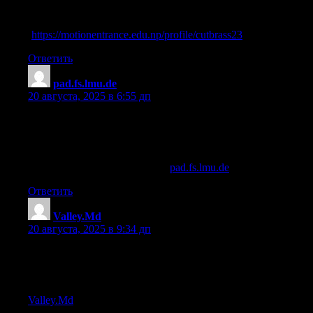
best creatine to build muscle fast
(
https://motionentrance.edu.np/profile/cutbrass23
)
Ответить
pad.fs.lmu.de
:
20 августа, 2025 в 6:55 дп
anavar and dianabol cycle
References:
post cycle therapy for dianabol (
pad.fs.lmu.de
)
Ответить
Valley.Md
:
20 августа, 2025 в 9:34 дп
dianabol cycle guide
References:
Valley.Md