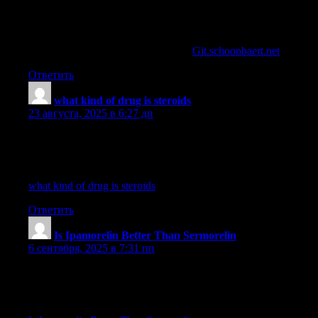
best injectable testosterone for bodybuilding
References:
is there any legal steroids that work (
Git.schoonbaert.net
)
Ответить
what kind of drug is steroids
:
23 августа, 2025 в 6:27 дп
is it safe to order steroids online
References:
what kind of drug is steroids
Ответить
Is Ipamorelin Better Than Sermorelin
:
6 сентября, 2025 в 7:31 пп
ipamorelin fda approval
References: