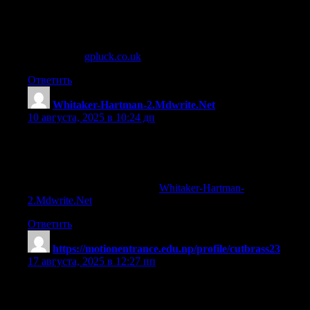
napa valley casino
References:
skyvegas —
gpluck.co.uk
—
Ответить
Whitaker-Hartman-2.Mdwrite.Net
:
10 августа, 2025 в 10:24 дп
what is a high roller
References:
High Roller Casino Bonuses (
Whitaker-Hartman-
2.Mdwrite.Net
)
Ответить
https://motionentrance.edu.np/profile/cutbrass23
:
17 августа, 2025 в 12:27 пп
creatine intermittent fasting
References: