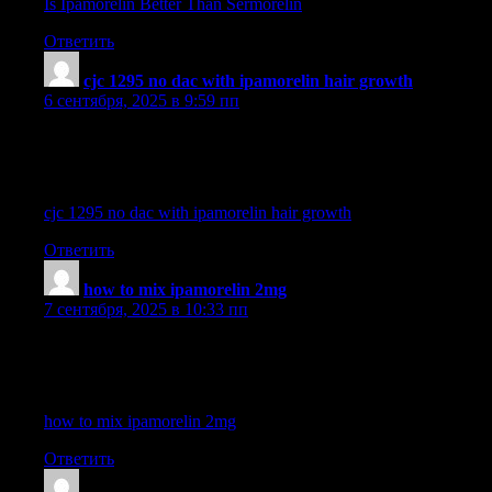
Is Ipamorelin Better Than Sermorelin
Ответить
cjc 1295 no dac with ipamorelin hair growth
:
6 сентября, 2025 в 9:59 пп
ipamorelin o que é
References:
cjc 1295 no dac with ipamorelin hair growth
Ответить
how to mix ipamorelin 2mg
:
7 сентября, 2025 в 10:33 пп
cjc-1295 ipamorelin blend pittsburgh
References:
how to mix ipamorelin 2mg
Ответить