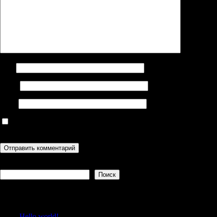
Имя
Email
Сайт
Сохранить моё имя, email и адрес сайта в этом браузере для
последующих моих комментариев.
Поиск
Поиск
Recent Posts
Hello world!