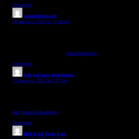
Ответить
squareblogs.net
:
20 августа, 2025 в 11:58 дп
dianabol sustanon cycle
References:
dianabol and anavar cycle (
squareblogs.net
)
Ответить
hgh hormon abnehmen
:
21 августа, 2025 в 1:17 пп
hgh 4iu per day results
References:
hgh hormon abnehmen
Ответить
Hgh Und Testo Kur
: