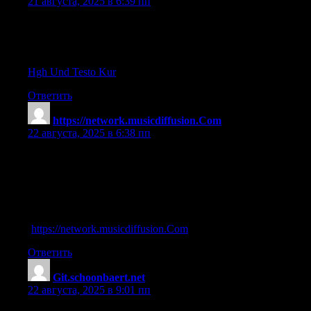
21 августа, 2025 в 6:39 пп
bodybuilding hgh
References:
Hgh Und Testo Kur
Ответить
https://network.musicdiffusion.Com
:
22 августа, 2025 в 6:38 пп
some studies have found a reduced risk for acne among people
consuming
References:
natural steroids for muscle growth
(
https://network.musicdiffusion.Com
)
Ответить
Git.schoonbaert.net
:
22 августа, 2025 в 9:01 пп