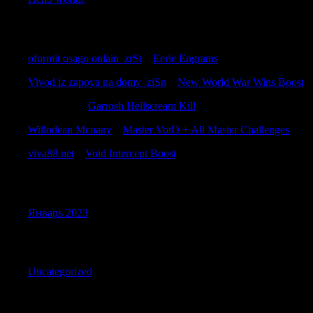
Recent Comments
oformit osago onlain_zrSt
к
Eerie Engrams
Vivod iz zapoya na domy_ziSn
к
New World War Wins Boost
Davidemili
к
Garrosh Hellscream Kill
Willodean Mcnany
к
Master VotD + All Master Challenges
viva88.net
к
Void Intercept Boost
Archives
Январь 2023
Categories
Uncategorized