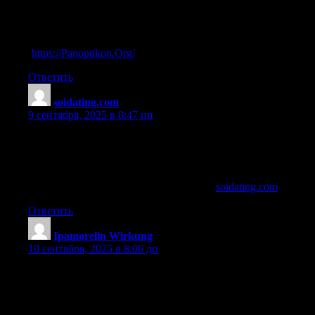
References:
What’s Better Ipamorelin Or Sermorelin
(
https://Panoptikon.Org/
)
Ответить
soidating.com
:
9 сентября, 2025 в 8:47 пп
cjc-1295 ipamorelin price per vial
References:
ipamorelin 2mg what is it and how much (
soidating.com
)
Ответить
Ipamorelin Wirkung
:
10 сентября, 2025 в 8:06 дп
ipamorelin purchase peptides
References: