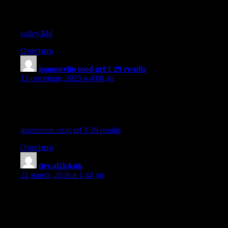
References:
valley.Md
Ответить
ipamorelin mod grf 1 29 results
:
13 сентября, 2025 в 4:08 дп
ipamorelin sermorelin ghrp 2
References:
ipamorelin mod grf 1 29 results
Ответить
dev.al2k4.uk
:
22 марта, 2026 в 1:44 дп
References:
Pro annabolic
References: