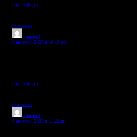
https://fjhg.ru
Надеюсь, эта информация сэкономит вам время.
Ответить
ruspeall
:
6 августа, 2025 в 10:19 дп
Чтобы не быть голословным, прикрепляю ссылку:
Особенно понравился раздел про fjhg.ru.
Вот, делюсь ссылкой:
https://fjhg.ru
Надеюсь, смог помочь.
Ответить
ruspeall
:
6 августа, 2025 в 11:22 дп
Согласен с предыдущим оратором, и в дополнение хочу ска