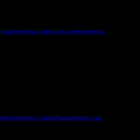
0%d1%82%d0%b5%d1%81%d1%8b-%d0%b8%d0%b7-
0%d0%b3%d0%b0%d1%81%d0%ba%d0%b0%d1%80-