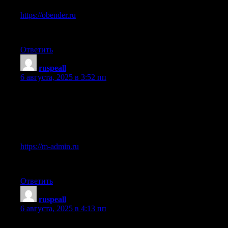
https://obender.ru
Рад был поделиться информацией.
Ответить
ruspeall
:
6 августа, 2025 в 3:52 пп
Вот здесь можно найти больше примеров:
По теме «m-admin.ru», нашел много полезного.
Ссылка ниже:
https://m-admin.ru
Спасибо за внимание.
Ответить
ruspeall
:
6 августа, 2025 в 4:13 пп
Как раз то, что нужно для решения этого вопроса: