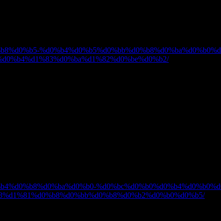
и? Мы подскажем, как это сделать!
репродукты и их бизнес-потенциал.
ba%d0%b8%d0%b5-%d0%b4%d0%b5%d0%bb%d0%b8%d0%ba%d0%b
%d0%b4%d1%83%d0%ba%d1%82%d0%be%d0%b2/
льности.
родукты всегда манят.
еты усиления вкуса еды, посмотрите сюда.
b7%d0%b4%d0%b8%d0%ba%d0%b0-%d0%bc%d0%b0%d0%b4%d0%b
3%d1%81%d0%b8%d0%bb%d0%b8%d0%b2%d0%b0%d0%b5/
льности.