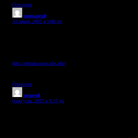
Ответить
mamapeall
:
31 июля, 2025 в 5:09 пп
Мамочки, делимся новостями на Mamas.Ru. Какие темы вас
По теме «Обсуждаем флеш-игры и турниры для всех», наш
Вот, делюсь ссылкой:
http://mamas.ru/arcade.php
Ждем всех вас в наших новых темах и обсуждениях.
Ответить
ruspeall
:
6 августа, 2025 в 9:17 дп
Вот отличный материал, который проливает свет на ситуа
Между прочим, если вас интересует fjhg.ru, посмотрите сю
Смотрите сами: