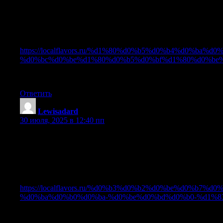
Пытаетесь разнообразить своё питание необычными вкусам
Хочу выделить материал про Откройте для себя редкие мо
Ссылка ниже:
https://localflavors.ru/%d1%80%d0%b5%d0%b4%d0%
%d0%bc%d0%be%d1%80%d0%b5%d0%bf%d1%80%d0%be
Пусть ваши блюда всегда будут полны экзотики и оригина
Ответить
Lewisadard
:
30 июля, 2025 в 12:40 пп
Незнакомые названия и странные формы — экзотические п
Кстати, если вас интересует Гвоздика с Мадагаскара: секр
Ссылка ниже:
https://localflavors.ru/%d0%b3%d0%b2%d0%be%d0%
%d0%ba%d0%b0%d0%ba-%d0%be%d0%bd%d0%b0-%d1%8
Пусть ваши блюда всегда будут полны экзотики и оригина