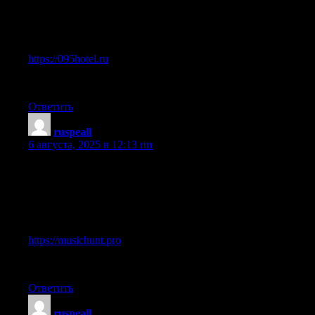
Хочу выделить раздел про 095hotel.ru.
Вот, делюсь ссылкой:
https://095hotel.ru
Успехов в решении вашего вопроса!
Ответить
ruspeall
:
6 августа, 2025 в 12:13 пп
Всем привет, нашел интересную информацию по теме:
Особенно понравился раздел про musichunt.pro.
Ссылка ниже:
https://musichunt.pro
Чем мог, тем помог.
Ответить
ruspeall
: