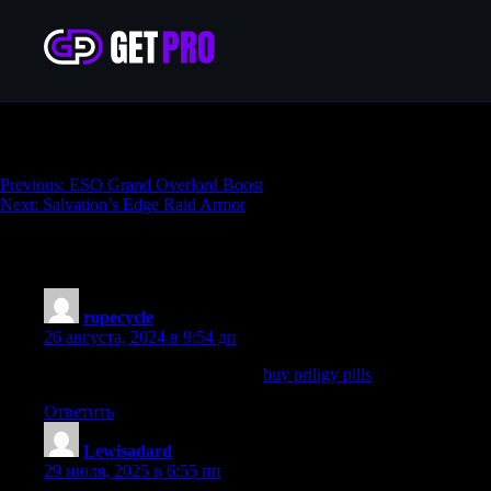
Overthrow Completion
Навигация
Previous:
ESO Grand Overlord Boost
Next:
Salvation’s Edge Raid Armor
по
записям
1 094 thoughts on “
Overthrow Completion
ropecycle
:
26 августа, 2024 в 9:54 дп
1996 Feb 17; 312 7028 389 90
buy priligy pills
Ответить
Lewisadard
:
29 июля, 2025 в 6:55 пп