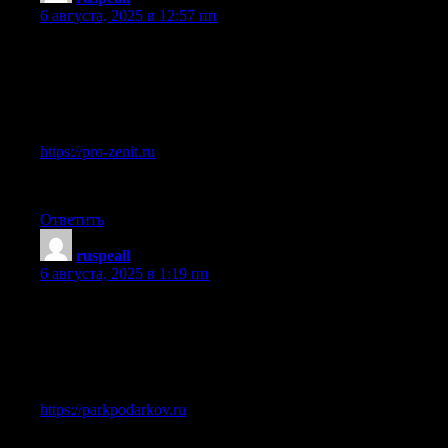
6 августа, 2025 в 12:57 пп
Вот здесь подробно расписано, как это сделать:
Зацепил раздел про pro-zenit.ru.
Вот, делюсь ссылкой:
https://pro-zenit.ru
Дайте знать, если найдете что-то еще.
Ответить
ruspeall
:
6 августа, 2025 в 1:19 пп
Полагаю, это снимет все дальнейшие вопросы:
Между прочим, если вас интересует parkpodarkov.ru, посмо
Вот, можете почитать:
https://parkpodarkov.ru
Спасибо, что дочитали до конца.