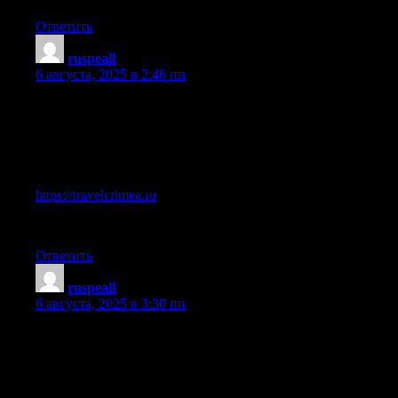
Ответить
ruspeall
:
6 августа, 2025 в 2:46 пп
Вот, что говорят эксперты по этому поводу:
Между прочим, если вас интересует travelcrimea.ru, загляни
Ссылка ниже:
https://travelcrimea.ru
Поделитесь своими мыслями в комментариях.
Ответить
ruspeall
:
6 августа, 2025 в 3:30 пп
Чтобы разобраться в вопросе, рекомендую ознакомиться:
Зацепил раздел про obender.ru.
Вот, можете почитать: