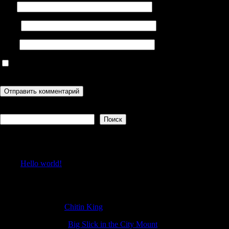
Имя
Email
Сайт
Сохранить моё имя, email и адрес сайта в этом браузере для
последующих моих комментариев.
Поиск
Поиск
Recent Posts
Hello world!
Recent Comments
Davidemili
к
Chitin King
Robinquacy
к
Big Slick in the City Mount