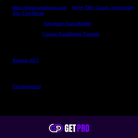
https://mekoramaforum.com
к
WoW TBC Classic Anniversary
Tier 3 Set Boost
Charlesseend
к
Adventure Starts Bundle
PatrickNinee
к
Cosmic Equilibrium Triumph
Archives
Январь 2023
Categories
Uncategorized