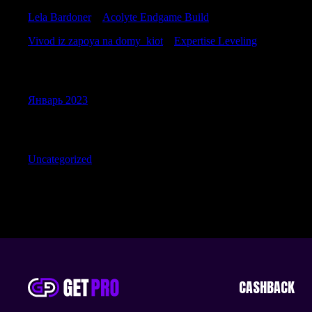
Lela Bardoner
к
Acolyte Endgame Build
Vivod iz zapoya na domy_kiot
к
Expertise Leveling
Archives
Январь 2023
Categories
Uncategorized
CASHBACK