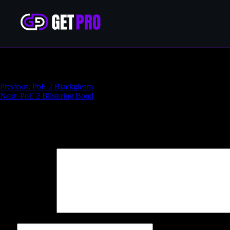
PoE 2 Blackheart
Навигация
Previous:
PoE 2 Blackgleam
Next:
PoE 2 Blistering Bond
по
записям
Добавить комментарий
Ваш адрес email не будет опубликован.
Обязательные поля поме
Комментарий
*
Имя