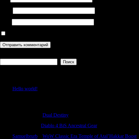
Email
Сайт
Сохранить моё имя, email и адрес сайта в этом браузере дл
Поиск
Поиск
Recent Posts
Hello world!
Recent Comments
Samuelbrurb
к
Dual Destiny
WilliamKah
к
Diablo 4 BiS Ancestral Gear
Samuelbrurb
к
WoW Classic Era Temple of Atal’Hakkar Boost