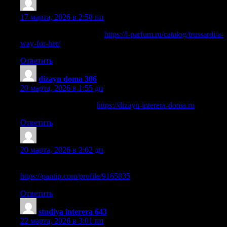
Geralddom
:
17 марта, 2026 в 2:58 пп
Все самое свежее здесь:
https://l-parfum.ru/catalog/trussardi/a-
way-for-her/
Ответить
dizayn doma 306
:
20 марта, 2026 в 1:55 дп
дома дизайн проекты
https://dizayn-interera-doma.ru
Ответить
Victortreaf
:
20 марта, 2026 в 2:02 дп
Читать расширенную версию:
https://pantip.com/profile/9165835
Ответить
studiya interera 643
:
22 марта, 2026 в 3:01 пп