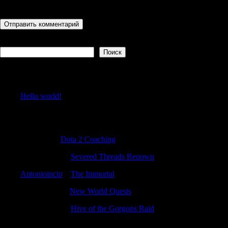
последующих моих комментариев.
Поиск
Поиск
Recent Posts
Hello world!
Recent Comments
ErnestKal
к
Dota 2 Coaching
Antonioincip
к
Severed Threads Renown
Antonioincip
к
The Immortal
JeremytwIch
к
New World Quests
Antonioincip
к
Hive of the Gorgons Raid