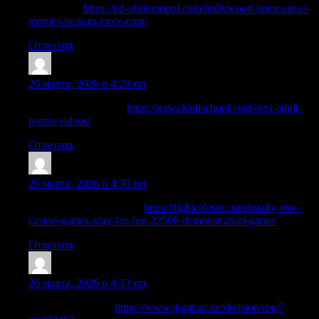
Action tips:
https://nd-philippopol.com/hollywood-intercourse-
movies-lookup-xnxx-com/
Ответить
Arlencaw
:
26 марта, 2026 в 4:29 пп
All details at the link:
https://nawajyotischool.com/desi-adult-
porno-videos/
Ответить
Williamtaubs
:
26 марта, 2026 в 4:30 пп
Best selection of the day:
https://lightceleste.com/totally-free-
casino-games-play-for-fun-22500-demonstration-game/
Ответить
Robertbeick
:
26 марта, 2026 в 4:33 пп
Longer Text Here:
https://www.jkuat.ac.ke/division/rpe/?