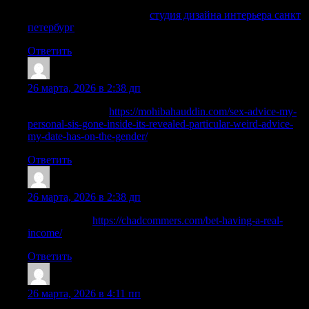
интерьер дизайн квартир
студия дизайна интерьера санкт
петербург
Ответить
Davidlek
:
26 марта, 2026 в 2:38 дп
Details at the link:
https://mohibahauddin.com/sex-advice-my-
personal-sis-gone-inside-its-revealed-particular-weird-advice-
my-date-has-on-the-gender/
Ответить
RobertBiz
:
26 марта, 2026 в 2:38 дп
Go for details:
https://chadcommers.com/bet-having-a-real-
income/
Ответить
Timothybalry
:
26 марта, 2026 в 4:11 пп