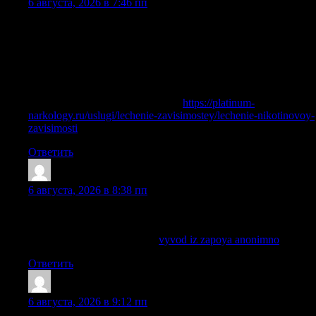
6 августа, 2026 в 7:46 пп
В этой статье мы рассматриваем разные способы борьбы с
алкогольной зависимостью. Обсуждаются методы лечения,
программы реабилитации и советы для поддержки
близких. Читатели получат информацию о том, как
преодолеть зависимость и добиться успешного
выздоровления.
Информация доступна здесь —
https://platinum-
narkology.ru/uslugi/lechenie-zavisimostey/lechenie-nikotinovoy-
zavisimosti
Ответить
DavidBit
:
6 августа, 2026 в 8:38 пп
Специалисты регулярно помогают при интоксикации,
запоях, абстиненции и сложных состояниях зависимости.
Изучить вопрос глубже —
vyvod iz zapoya anonimno
Ответить
Jamesfam
:
6 августа, 2026 в 9:12 пп