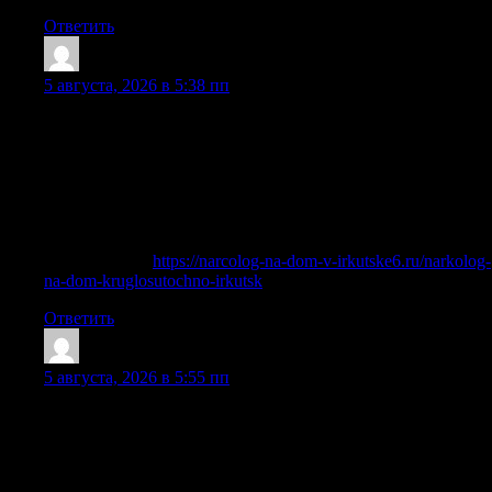
Ответить
AngeloFap
:
5 августа, 2026 в 5:38 пп
Чтобы избежать последствий и обеспечить безопасное
восстановление организма, важно своевременно
обратиться за профессиональной медицинской помощью.
В клинике «Стоп-синдром» работает круглосуточная
служба выезда нарколога на дом, что позволяет получить
срочное лечение в комфортных условиях без
госпитализации.
Подробнее —
https://narcolog-na-dom-v-irkutske6.ru/narkolog-
na-dom-kruglosutochno-irkutsk
Ответить
ClaytonTieby
:
5 августа, 2026 в 5:55 пп
Своевременное выведение из запоя позволяет быстро
стабилизировать состояние, улучшить общее самочувствие
и ускорить возвращение к нормальной жизни. В частной
клинике лечение проводится анонимно, без постановки на