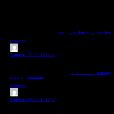
необходима экстренная помощь врача-психиатра, ведь
длительное воздействие токсинов может закончиться
отказом жизненно важных органов. Вызвать нарколога на
дом в Москве и области нужно при первых же угрозах, не
дожидаясь усугубления ситуации. Наши специалисты
готовы провести лечение запоя и снятие ломки
немедленно.
Изучить вопрос глубже —
narkolog-na-dom-kruglosutochno
Ответить
Edwinnuate
:
5 августа, 2026 в 11:54 пп
Схема помощи зависит от состояния, стажа употребления,
противопоказаний и дальнейших целей лечения.
Получить больше информации —
нарколог на дом вывод
из запоя геленджик
Ответить
Petergow
:
6 августа, 2026 в 12:17 дп
Помощь оказывают врачи с практикой в наркологии,
психиатрии и восстановительной терапии.