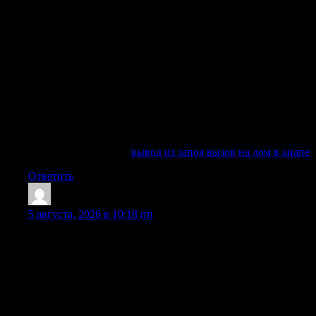
формируется и на физиологическом, и на психологическом
уровне, поэтому такое состояние требует комплексной
работы сразу нескольких специалистов. Нарколог, врач
общей практики, психолог, психотерапевт, психиатр и
реабилитационный персонал помогают разобраться,
почему человек начал пить, почему не может выйти из
запоя самостоятельно, какие проблемы семьи усиливают
употребление спиртного и нужна ли госпитализация.
Главный вопрос при обращении — не только как быстро
прокапаться, а как провести полный путь от детоксикации
до устойчивой трезвости.
Выяснить больше —
вывод из запоя вызов на дом в анапе
Ответить
ScottElugh
:
5 августа, 2026 в 10:18 пп
Вывод из запоя — это не бытовая процедура и не обычное
похмельное облегчение, а медицинский процесс,
направленный на безопасное прерывание многодневного
употребления алкоголя, очищение крови, восстановление
функций внутренних органов и снижение нагрузки на
нервную, сердечно-сосудистую, пищеварительную и
выделительную системы. Когда человек не может