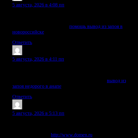
5 августа, 2026 в 4:08 пп
Заявку можно оставить в любое время, специалист быстро
сориентирует по дальнейшим действиям.
Изучить вопрос глубже —
помощь вывод из запоя в
новороссийске
Ответить
JohnnyWAG
:
5 августа, 2026 в 4:11 пп
Информация об обращении не передается третьим лицам,
а детали лечения обсуждаются только с пациентом.
Получить дополнительную информацию —
вывод из
запоя недорого в анапе
Ответить
Edwinnuate
:
5 августа, 2026 в 5:13 пп
Специалисты регулярно помогают при интоксикации,
запоях, абстиненции и сложных состояниях зависимости.
Подробнее тут —
http://www.domen.ru