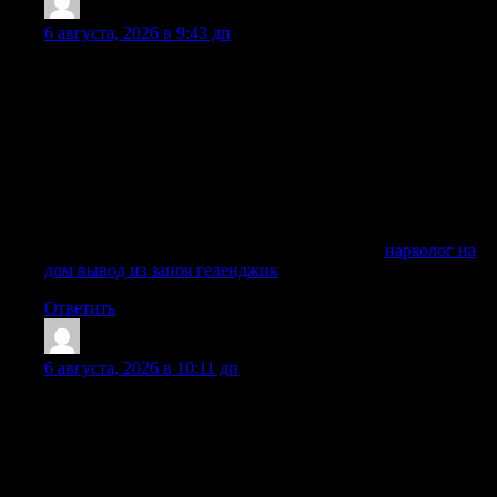
Jamiemag
:
6 августа, 2026 в 9:43 дп
В частной клинике вывод из запоя на дому или в
стационаре проводится анонимно, конфиденциально и
при добровольном согласии. Наркологическая служба
работает круглосуточно, включая выходных и праздников,
поэтому вызвать врача можно в любое время. Пациент или
его близкий получает консультацию нарколога по
телефону, узнает стоимость, условия выезда, возможные
противопоказания, состав капельницы и порядок оказания
медицинской помощи.
Получить дополнительную информацию —
нарколог на
дом вывод из запоя геленджик
Ответить
JamesKeerb
:
6 августа, 2026 в 10:11 дп
Распознать критическое состояние, требующее участия
профессионалов, можно по характерным признакам. Если
у близкого наблюдается расстройство сознания,
неадекватное поведение или резкие скачки артериального
давления, медлить больше нельзя. В таких случаях