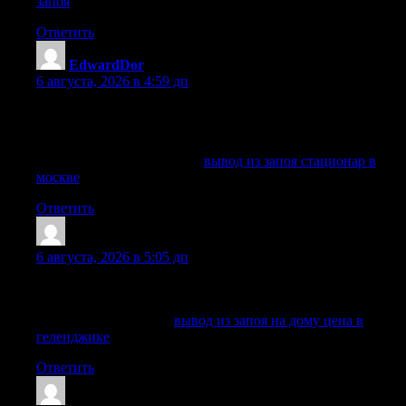
запоя
Ответить
EdwardDor
:
6 августа, 2026 в 4:59 дп
Помощь можно получить анонимно, с аккуратным
оформлением и внимательным отношением к личным
данным.
Изучить вопрос глубже —
вывод из запоя стационар в
москве
Ответить
WilliamKah
:
6 августа, 2026 в 5:05 дп
Принимаем заявки круглосуточно, уточняем состояние и
подбираем безопасный формат помощи.
Разобраться лучше —
вывод из запоя на дому цена в
геленджике
Ответить
ScottElugh
: