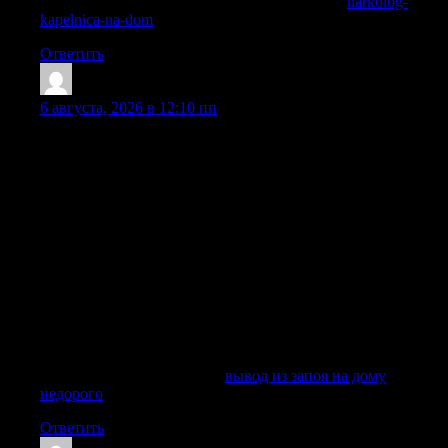
Получить дополнительную информацию —
narkolog-
kapelnica-na-dom
Ответить
Jamesfam
:
6 августа, 2026 в 12:10 пп
Снятие запоя – это не только прекращение приема
спиртных напитков, но и целый комплекс мероприятий,
включающий очищение и восстановление организма, а
также нормализацию общего состояния больного. В
современных условиях наркологическая клиника может
предложить вывод из запоя на дому, лечение запоя в
стационаре, капельницу, детоксикацию, медикаментозный
курс, психологическую поддержку, кодирование,
реабилитацию и дальнейшее сопровождение семьи. Такой
подход позволяет не просто вывести человека из тяжелого
периода, а определить причины зависимости, подобрать
индивидуально эффективное лечение алкоголизма и
снизить вероятность повторного срыва.
Изучить вопрос глубже —
вывод из запоя на дому
недорого
Ответить