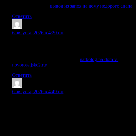
плану: выезд, стационар или наблюдение.
Подробнее тут —
вывод из запоя на дому недорого анапа
Ответить
WilliamSoria
:
6 августа, 2026 в 4:20 пп
С пациентом работают профильные специалисты, которые
оценивают состояние и подбирают безопасный план
помощи.
Подробнее можно узнать тут —
narkolog-na-dom-v-
novorossijske2.ru/
Ответить
Jerryerync
:
6 августа, 2026 в 4:49 пп
Вывод из запоя в стационаре позволяет вывести токсины,
стабилизировать физическое состояние, восстановить
водно-солевой баланс, нормализовать сон, снизить страх,
тревожность и риск повторного употребления алкоголя.
Мы понимаем, что близкого человека бывает трудно
уговорить лечиться, особенно если он не считает запой
проблемой или боится огласки. Поэтому наркологическая