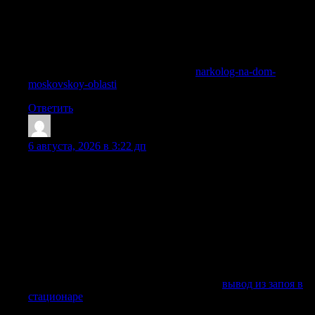
неадекватном поведении зависимого. За долгие годы
лечения алкоголизма и наркомании наши наркологи
сталкивались с различными ситуациями, поэтому врач
быстро подберет оптимальную для конкретного пациента
схему терапии.
Исследовать вопрос подробнее —
narkolog-na-dom-
moskovskoy-oblasti
Ответить
RichardPek
:
6 августа, 2026 в 3:22 дп
Лечение в стационаре позволяет провести детоксикацию,
снять абстинентный синдром, уменьшить тревожность,
восстановить сон и подготовить человека к дальнейшей
терапии алкогольной зависимости. В нашей клинике
помощь организована круглосуточно: можно оставить
заявку через форму сайта, получить онлайн-консультацию,
вызвать специалиста, заказать транспортировку или
уточнить цены по телефону. Поэтому в нашей частной
клинике в Краснодаре лечение проходит строго анонимно.
Получить дополнительные сведения —
вывод из запоя в
стационаре