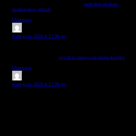
Получить больше информации —
narkolog-na-dom-
moskovskoy-oblasti
Ответить
Matthewkap
:
6 августа, 2026 в 12:38 дп
Заявку можно оставить в любое время, специалист быстро
сориентирует по дальнейшим действиям.
Разобраться лучше —
vyvod-iz-zapoya-na-domu-korolev
Ответить
Jerryerync
:
6 августа, 2026 в 12:39 дп
Вывод из запоя в стационаре нужен тогда, когда человек
уже не может самостоятельно остановиться, плохо
переносит отмену спиртных напитков, не спит несколько
суток, испытывает тремор, тревожность, скачки давления,
боли в области сердца, нарушения со стороны ЖКТ и
нервной системы. В таких случаях домашние меры часто
оказываются неэффективной попыткой «перетерпеть», а
резкий отказ от алкоголя без медицинского наблюдения