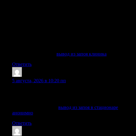
перестать пить самостоятельно, дозы спиртного растут,
сон пропадает, появляется тревога, тремор, слабость,
тошнота, страх, агрессия или спутанность мыслей, важно
не тянуть время и вызвать врача. Даже если запой длится
два дня, несколько недель, месяцев или повторяется из
года в год, отсутствие медицинской помощи может
привести к тяжелой интоксикации, белой горячке,
инфарктам, инсультам, психозам и другим опасным
осложнениям.
Выяснить больше —
вывод из запоя клиника
Ответить
EdwardDor
:
5 августа, 2026 в 10:20 пп
Помощь можно получить анонимно, с аккуратным
оформлением и внимательным отношением к личным
данным.
Разобраться лучше —
вывод из запоя в стационаре
анонимно
Ответить
ClaytonTieby
: