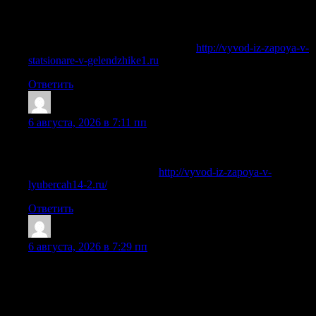
помощь организована анонимно, с учетом тяжести
состояния, возраста, длительности употребления,
хронических болезней и общего самочувствия.
Исследовать вопрос подробнее —
http://vyvod-iz-zapoya-v-
statsionare-v-gelendzhike1.ru
Ответить
Robertquits
:
6 августа, 2026 в 7:11 пп
Помощь оказывают врачи с практикой в наркологии,
психиатрии и восстановительной терапии.
Изучить вопрос глубже —
http://vyvod-iz-zapoya-v-
lyubercah14-2.ru/
Ответить
Jamesnex
:
6 августа, 2026 в 7:29 пп
Продолжительное употребление алкоголя вызывает
опасные последствия для здоровья из-за сильной
алкогольной интоксикации, а также наносит вред многим
другим факторам, влияющим на качество жизни. Запой