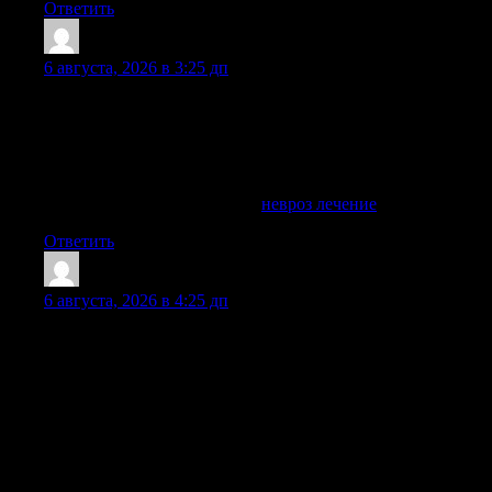
Ответить
Ahmedcak
:
6 августа, 2026 в 3:25 дп
Эта публикация раскрывает психологические механизмы
зависимости и их роль в развитии расстройств. Читатель
узнает о том, как психология влияет на формирование
зависимостей и как профессиональная помощь может
изменить ситуацию.
Ознакомиться с деталями —
невроз лечение
Ответить
Randallcarse
:
6 августа, 2026 в 4:25 дп
Нарколог на дом — это профессиональная медицинская
помощь в ситуации, когда человек не может
самостоятельно приехать в клинику, находится в
состоянии запоя, алкогольной интоксикации,
наркотической ломки, сильного похмелья, тревоги,
бессонницы или резкого ухудшения самочувствия.
Выездной врач проводит осмотр пациента, оценивает
состояние организма, подбирает препараты, ставит