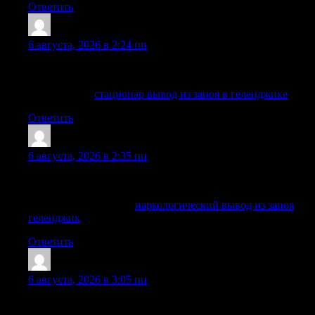
Ответить
Patrickzef
:
6 августа, 2026 в 2:24 пп
Информация об обращении не передается третьим лицам,
а детали лечения обсуждаются только с пациентом.
Детальнее —
стационар вывод из запоя в геленджике
Ответить
ThomasJes
:
6 августа, 2026 в 2:35 пп
Принимаем заявки круглосуточно, уточняем состояние и
подбираем безопасный формат помощи.
Разобраться лучше —
наркологический вывод из запоя
геленджик
Ответить
PatrickNinee
:
6 августа, 2026 в 3:05 пп
Помогаем быстро перейти от консультации к конкретному