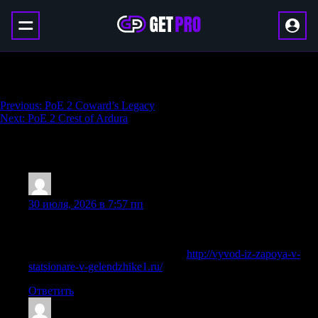
PoE 2 Cracklecreep
Навигация
Previous:
PoE 2 Coward’s Legacy
Next:
PoE 2 Crest of Ardura
по
записям
106 thoughts on “
PoE 2 Cracklecreep
”
Kevinlam
:
30 июля, 2026 в 7:57 пп
Схема помощи зависит от состояния, стажа употребления,
противопоказаний и дальнейших целей лечения.
Подробнее можно узнать тут —
http://vyvod-iz-zapoya-v-
statsionare-v-gelendzhike1.ru/
Ответить
ClaytonTieby
: