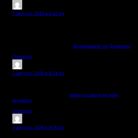
Ahmedcak
:
5 августа, 2026 в 8:42 пп
Публикация посвящена жизненным историям людей,
успешно справившихся с зависимостью. Мы покажем, что
выход есть, и он начинается с первого шага — принятия
проблемы и желания измениться.
Ознакомиться с деталями —
Кодирование по Довженко
Ответить
Jamiemag
:
5 августа, 2026 в 9:54 пп
Рекомендации строятся вокруг состояния человека, а не по
универсальному шаблону для всех случаев.
Изучить вопрос глубже —
вывод из запоя на дому
недорого
Ответить
JohnnyWAG
:
5 августа, 2026 в 9:56 пп
Алкоголь является сильным наркотиком, зависимость