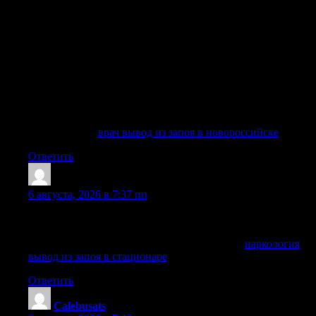
разрушает работу внутренних органов, приводит к
обезвоживанию, нарушению солевого баланса,
повышению давления, сбоям сердечно-сосудистой
системы, обострению хронических заболеваний,
депрессии, страху, бессоннице и неадекватному
поведению. Чем дольше больной продолжает пить, тем
больше токсинов накапливается в крови, тем тяжелее
проходит процесс выхода из запойного состояния и тем
выше вероятность инфаркта, инсульта, психоза, делирия,
судорожных припадков и других тяжелых последствий.
Подробнее —
врач вывод из запоя в новороссийске
Ответить
Patrickzef
:
6 августа, 2026 в 7:37 пп
Информация об обращении не передается третьим лицам,
а детали лечения обсуждаются только с пациентом.
Получить дополнительную информацию —
наркология
вывод из запоя в стационаре
Ответить
Calebusats
: