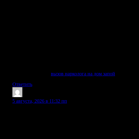
недели, врач выезжает по указанному адресу сразу после
оформления заявки. Мы понимаем, что в критической
ситуации счет идет на минуты, поэтому выезд
специалиста организован так, чтобы вы или ваш близкий
человек получили квалифицированную поддержку
максимально быстро. Когда врач приезжает на вызов, то в
первую очередь проводит обследование состояния
пациента, чтобы понять, какая медицинская помощь
нужна и требуется ли госпитализация в стационар. Такой
подход позволяет избежать опасных осложнений
хронического алкоголизма, включая нарушения работы
сердца, печени и нервной системы, еще на
догоспитальном этапе.
Узнать больше —
вызов нарколога на дом запой
Ответить
JamesKeerb
:
5 августа, 2026 в 11:32 пп
Распознать критическое состояние, требующее участия
профессионалов, можно по характерным признакам. Если
у близкого наблюдается расстройство сознания,
неадекватное поведение или резкие скачки артериального
давления, медлить больше нельзя. В таких случаях