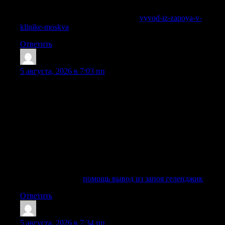
поддерживающие назначения.
Исследовать вопрос подробнее —
vyvod-iz-zapoya-v-
klinike-moskva
Ответить
Edwinnuate
:
5 августа, 2026 в 7:03 пп
Длительное употребление алкоголя в больших количествах
приводит к сильной интоксикации организма. В
результате развивается алкогольная зависимость, которая
проявляется в желании продолжать пить. Запой
становится причиной множества осложнений: от
повышения артериального давления, печеночной
недостаточности и нарушений работы сердца до
галлюцинаций и белой горячки. Многие выбирают
профессиональное лечение, чтобы избежать негативных
последствий.
Подробнее тут —
помощь вывод из запоя геленджик
Ответить
Randallcarse
:
5 августа, 2026 в 7:34 пп