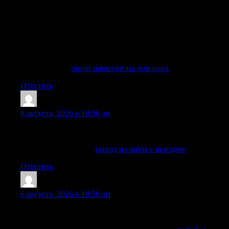
необходима экстренная помощь врача-психиатра, ведь
длительное воздействие токсинов может закончиться
отказом жизненно важных органов. Вызвать нарколога на
дом в Москве и области нужно при первых же угрозах, не
дожидаясь усугубления ситуации. Наши специалисты
готовы провести лечение запоя и снятие ломки
немедленно.
Подробнее —
запой нарколог на дом цена
Ответить
ScottElugh
:
6 августа, 2026 в 10:36 дп
Принимаем заявки круглосуточно, уточняем состояние и
подбираем безопасный формат помощи.
Выяснить больше —
вывод из запоя с выездом
Ответить
MichaelLib
:
6 августа, 2026 в 10:56 дп
Принимаем заявки круглосуточно, уточняем состояние и
подбираем безопасный формат помощи.