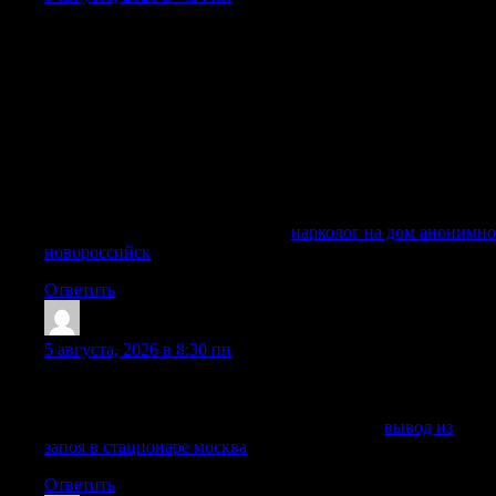
Нарколог на дом приезжает в экстренных и неотложных
ситуациях и быстро оценивает состояние и сразу начинает
необходимые процедуры. Врач может провести вывод из
запоя, снятие абстинентного синдрома, медикаментозное
вытрезвление, стабилизацию давления, инфузионную
терапию, подбор лекарств, мотивационную беседу и
первичный план восстановления. Помощь оказывается
анонимно, без постановки на учет, без лишних
опознавательных знаков и без передачи персональных
данных третьим лицам.
Подробнее можно узнать тут —
нарколог на дом анонимно
новороссийск
Ответить
Sheldonsouro
:
5 августа, 2026 в 8:30 пп
Принимаем заявки круглосуточно, уточняем состояние и
подбираем безопасный формат помощи.
Получить дополнительную информацию —
вывод из
запоя в стационаре москва
Ответить