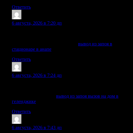
Ответить
PatrickNinee
:
6 августа, 2026 в 7:20 дп
Рекомендации строятся вокруг состояния человека, а не по
универсальному шаблону для всех случаев.
Подробнее можно узнать тут —
вывод из запоя в
стационаре в анапе
Ответить
ThomasJes
:
6 августа, 2026 в 7:24 дп
Рекомендации строятся вокруг состояния человека, а не по
универсальному шаблону для всех случаев.
Углубиться в тему —
вывод из запоя вызов на дом в
геленджике
Ответить
EdwardDor
:
6 августа, 2026 в 7:43 дп