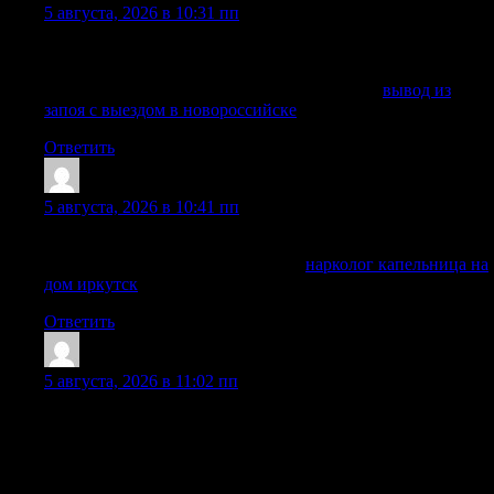
5 августа, 2026 в 10:31 пп
Заявку можно оставить в любое время, специалист быстро
сориентирует по дальнейшим действиям.
Получить дополнительную информацию —
вывод из
запоя с выездом в новороссийске
Ответить
AngeloFap
:
5 августа, 2026 в 10:41 пп
Срочный вызов нарколога необходим, если:
Получить больше информации —
нарколог капельница на
дом иркутск
Ответить
MichaelLib
:
5 августа, 2026 в 11:02 пп
Алкогольная зависимость и ее острые последствия
требуют немедленного врачебного вмешательства. Наша
наркологическая служба в Люберцах предлагает
оперативный вызов нарколога в любое время и день