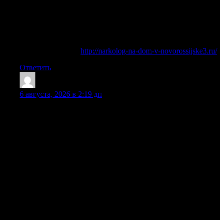
терапию, подбор лекарств, мотивационную беседу и
первичный план восстановления. Помощь оказывается
анонимно, без постановки на учет, без лишних
опознавательных знаков и без передачи персональных
данных третьим лицам.
Узнать больше —
http://narkolog-na-dom-v-novorossijske3.ru/
Ответить
MichaelLib
:
6 августа, 2026 в 2:19 дп
Ситуации, требующие срочного лечения, часто связаны с
длительным употреблением спиртных напитков. Однако с
течением времени теряется чувство меры, для достижения
состояния опьянения нужны большие дозы алкоголя —
постепенно развивается алкогольная зависимость. Острая
интоксикация продуктами распада этанола запускает
тяжелый абстинентный синдром, который в Люберцах и
соседних городах, таких как Королев, Мытищи, Химки и
Балашиха, становится частой причиной обращений за
экстренной наркологической помощью. Специалисты
нашего центра настоятельно рекомендуют не откладывать
терапию при появлении признаков белой горячки,
судорогах, резком скачке артериального давления и