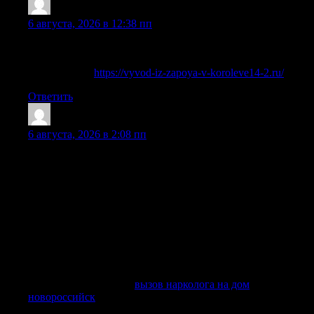
Matthewkap
:
6 августа, 2026 в 12:38 пп
Врач учитывает симптомы, риски, анамнез и семейную
ситуацию, чтобы предложить подходящую программу.
Детальнее —
https://vyvod-iz-zapoya-v-koroleve14-2.ru/
Ответить
WilliamSoria
:
6 августа, 2026 в 2:08 пп
В Новороссийске круглосуточная наркологическая служба
работает без выходных, ночью, в праздники и в любое
время суток. Наркологическая служба работает по
принципу круглосуточного дежурства, что позволяет
оказать быструю помощь в экстренных случаях. При
обращении по телефону оператор уточняет адрес,
контакты, состояние больного, длительность приема
алкоголя или наркотиков, наличие хронических
заболеваний, противопоказания, жалобы, симптомы и
необходимость срочного выезда.
Разобраться лучше —
вызов нарколога на дом
новороссийск