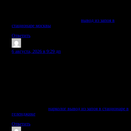
Помощь можно получить анонимно, с аккуратным
оформлением и внимательным отношением к личным
данным.
Получить больше информации —
вывод из запоя в
стационаре москвы
Ответить
RichardPek
:
6 августа, 2026 в 9:29 дп
Лечение в стационаре позволяет провести детоксикацию,
снять абстинентный синдром, уменьшить тревожность,
восстановить сон и подготовить человека к дальнейшей
терапии алкогольной зависимости. В нашей клинике
помощь организована круглосуточно: можно оставить
заявку через форму сайта, получить онлайн-консультацию,
вызвать специалиста, заказать транспортировку или
уточнить цены по телефону. Поэтому в нашей частной
клинике в Краснодаре лечение проходит строго анонимно.
Подробнее тут —
нарколог вывод из запоя в стационаре в
геленджике
Ответить