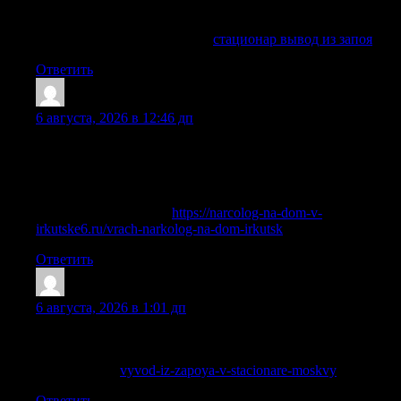
может привести к осложнениям, белой горячке, психозам,
судорогам, аритмии, инфаркту или инсульту.
Ознакомиться с деталями —
стационар вывод из запоя
Ответить
AngeloFap
:
6 августа, 2026 в 12:46 дп
После поступления заявки врач выезжает в течение 30–60
минут и по прибытии проводит диагностику, оценивает
состояние пациента, измеряет пульс, давление, уровень
кислорода в крови.
Разобраться лучше —
https://narcolog-na-dom-v-
irkutske6.ru/vrach-narkolog-na-dom-irkutsk
Ответить
Sheldonsouro
:
6 августа, 2026 в 1:01 дп
Принимаем заявки круглосуточно, уточняем состояние и
подбираем безопасный формат помощи.
Детальнее —
vyvod-iz-zapoya-v-stacionare-moskvy
Ответить