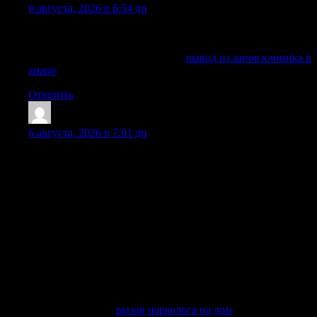
6 августа, 2026 в 6:54 дп
Общаемся без осуждения и давления, сохраняя спокойную
атмосферу для пациента и семьи.
Подробнее можно узнать тут —
вывод из запоя клиника в
анапе
Ответить
JamesKeerb
:
6 августа, 2026 в 7:01 дп
Распознать критическое состояние, требующее участия
профессионалов, можно по характерным признакам. Если
у близкого наблюдается расстройство сознания,
неадекватное поведение или резкие скачки артериального
давления, медлить больше нельзя. В таких случаях
необходима экстренная помощь врача-психиатра, ведь
длительное воздействие токсинов может закончиться
отказом жизненно важных органов. Вызвать нарколога на
дом в Москве и области нужно при первых же угрозах, не
дожидаясь усугубления ситуации. Наши специалисты
готовы провести лечение запоя и снятие ломки
немедленно.
Узнать больше —
вызов нарколога на дом